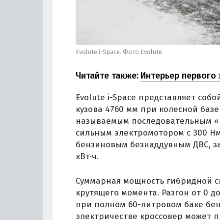
Evolute i-Space. Фото Evolute
Читайте также:
Интерьер первого
Evolute i-Space представляет со
кузова 4760 мм при колесной базе
называемым последовательным «г
сильным электромотором с 300 Нм
бензиновым безнаддувным ДВС, з
кВт·ч.
Суммарная мощность гибридной сил
крутящего момента. Разгон от 0 до
при полном 60-литровом баке бенз
электричестве кроссовер может пр