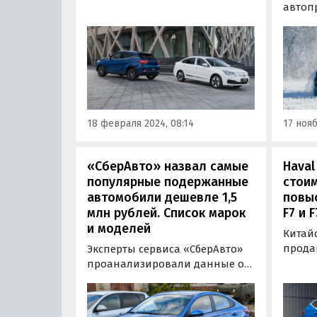
расти: в 2023 году в России
автоп
было продано 14 408 новых
продо
«электричек» — в 4,5 раза
цены.
больше, чем годом ранее.
прайс
Изучив актуальные прайс-
издан
листы их производителей,
подор
портал «Автоновости дня»
брендо
составил ТОП-5 самых
марок
18 февраля 2024, 08:14
17 нояб
дешевых…
отдел
«СберАвто» назвал самые
Haval
популярные подержанные
стоим
автомобили дешевле 1,5
повыс
млн рублей. Список марок
F7 и F
и моделей
Китай
прода
Эксперты сервиса «СберАвто»
кроссо
проанализировали данные о
года п
покупках автомобилей на
собой
платформе за первый квартал
подоро
2024 года и поделились с