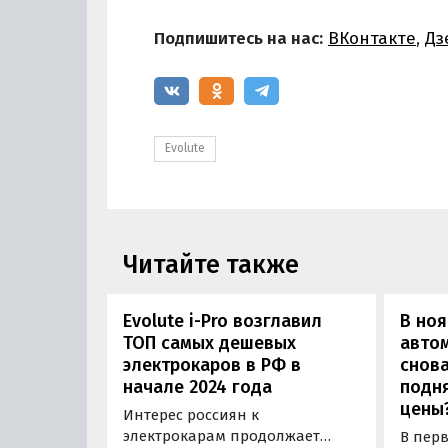
Подпишитесь на нас:
ВКонтакте
,
Дз
Evolute
Читайте также
Evolute i-Pro возглавил
В ноя
ТОП самых дешевых
автом
электрокаров в РФ в
снова
начале 2024 года
подня
цены
Интерес россиян к
электрокарам продолжает
В пер