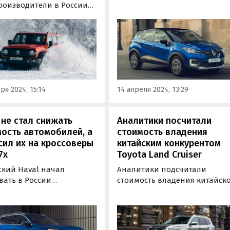
надежные автомобили, у
роизводители в России
французского производител
лжили корректировать
есть и другие модели, на
 Согласно мониторингу
покупку которых стоит
-листов, проведенному
обратить внимание.
ием «Автоновости дня»,
ожали автомобили 12
в, в то время как шесть
 снизили стоимость
ря 2024, 15:14
14 апреля 2024, 13:29
ьных…
 не стал снижать
Аналитики посчитали
ость автомобилей, а
стоимость владения
ил их на кроссоверы
китайским конкурентом
7x
Toyota Land Cruiser
ский Haval начал
Аналитики подсчитали
вать в России
стоимость владения китайск
веры Haval F7 и F7x 2024
альтернативой Toyota Land
роизводства, которые с
Cruiser. Речь идет о
 «прошлогодними»
премиальном внедорожнике
жали на 50 – 200 тысяч
Tank 500, продажи которого