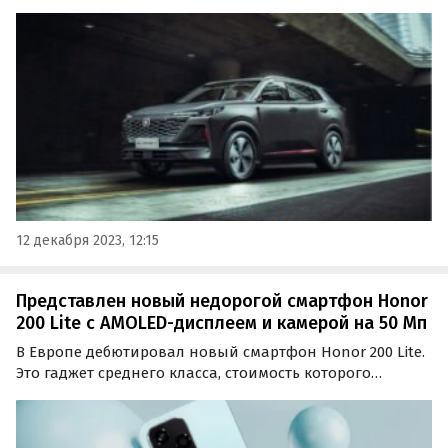
декабре увеличилась на 2,4-5,3%, они почти во всех
комплектациях стали доступнее на 100 тыс. рублей,
сообщает портал «Автоновости дня».
12 декабря 2023, 12:15
Представлен новый недорогой смартфон Honor
200 Lite с AMOLED-дисплеем и камерой на 50 Мп
В Европе дебютировал новый смартфон Honor 200 Lite.
Это гаджет среднего класса, стоимость которого
стартует с отметки 330 евро или около 32,6 тыс. рублей
по текущему курсу.