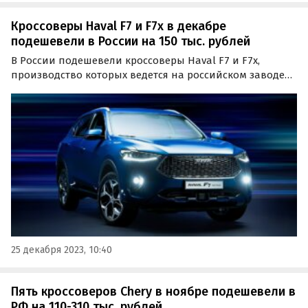
Кроссоверы Haval F7 и F7x в декабре
подешевели в России на 150 тыс. рублей
В России подешевели кроссоверы Haval F7 и F7x,
производство которых ведется на российском заводе
Haval в Тульской области. И хотя цены на них де-факто
не снизились, несколько их комплектаций в декабре
начали предлагаться с «прямой выгодой» в размере…
25 декабря 2023, 10:40
Пять кроссоверов Chery в ноябре подешевели в
РФ на 110-310 тыс. рублей