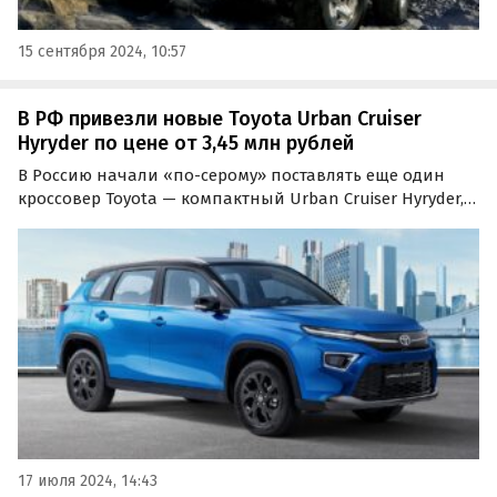
15 сентября 2024, 10:57
В РФ привезли новые Toyota Urban Cruiser
Hyryder по цене от 3,45 млн рублей
В Россию начали «по-серому» поставлять еще один
кроссовер Toyota — компактный Urban Cruiser Hyryder,
который выпускается и продается в Индии. Цены на
него с учетом «растаможки», доставки, утильсбора и
других расходов стартуют на одном из…
17 июля 2024, 14:43