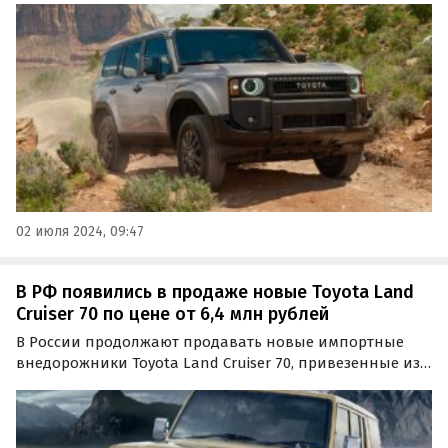
сегодня продают как из наличия, так и под заказ, а
цены на них на одном из сайтов объявлений
начинаются…
02 июля 2024, 09:47
В РФ появились в продаже новые Toyota Land
Cruiser 70 по цене от 6,4 млн рублей
В России продолжают продавать новые импортные
внедорожники Toyota Land Cruiser 70, привезенные из-
за границы по альтернативным схемам. Цены на них
на одном из классифайдов за последнее время
подросли и сейчас стартуют от 6 388 000 рублей, пишут…