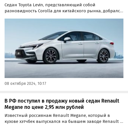
Седан Toyota Levin, представляющий собой
разновидность Corolla для китайского рынка, добрался
до России. Частные продавцы из разных городов
нашей страны продают его из наличия и под заказ по
цене от 2 300 000 рублей, узнали «Автоновости дня».
08 октября 2024, 10:17
В РФ поступил в продажу новый седан Renault
Megane по цене 2,95 млн рублей
Известный россиянам Renault Megane, который в
кузове хэтчбек выпускался на бывшем заводе Renault в
Москве до 2014 года, вновь появился в продаже в