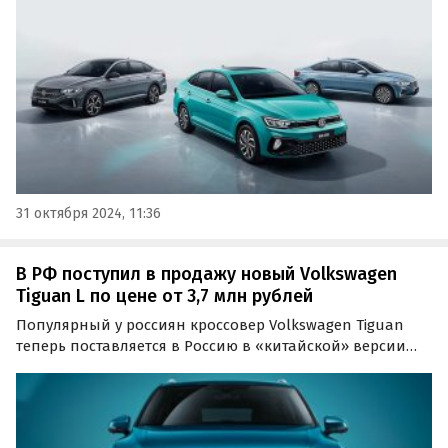
на одном из сайтов объявлений в октябре стартуют от 2
185 000 рублей, выяснили «Автоновости дня».
31 октября 2024, 11:36
В РФ поступил в продажу новый Volkswagen
Tiguan L по цене от 3,7 млн рублей
Популярный у россиян кроссовер Volkswagen Tiguan
теперь поставляется в Россию в «китайской» версии
Tiguan L. Это удлиненный, но все еще семиместный
вариант, а цены на него на одном из классифайдов
сейчас начинаются от 3 687 756 рублей, пишут…