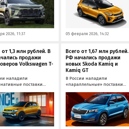
него на одном из сайтов
т на одном из
объявлений сейчас стартуют 
ифайдов минимум 1 460
1,4 млн рублей, сообщает
блей, сообщает портал
портал «Автоновости дня».
новости дня».
ря 2026, 11:37
05 февраля 2026, 14:32
 от 1,3 млн рублей. В
Всего от 1,67 млн рублей.
ачались продажи
РФ начались продажи
оверов Volkswagen T-
новых Skoda Kamiq и
Kamiq GT
сии наладили
В России наладили
рнативные поставки
«параллельные» поставки
 компактных
бюджетного кроссовера Skod
веров Volkswagen T-Cross
Kamiq, который производитс
нии и Китая. Эту
на совместном предприятии
тформенную Polo модель
SAIC-Volkswagen в Китае. Цен
 возят к нам только под
на него на одном из сайтов
 а цены на неё на одном
объявлений в декабре старту
йтов объявлений стартуют
от 1 670 000 рублей, сообщаю