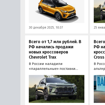
Приобрести его можно в
и стои
основном под заказ, а цены на
класс
одном из сайтов объявлений
000 ру
сейчас стартуют от 1 500 000
«Авто
рублей…
30 декабря 2025, 10:37
25 янва
Всего от 1,7 млн рублей. В
Всего
РФ начались продажи
РФ н
новых кроссоверов
кросс
Chevrolet Trax
Cross
В России наладили
В Рос
«параллельные» поставки
альте
новых компактных
новых
кроссоверов Chevrolet Trax,
кроссо
которые у нас могли бы
из Япо
конкурировать с такими
сопла
«китайцами» как Chery Tiggo 7
штучно
Pro Max и Jaecoo J7.
заказ,
из са