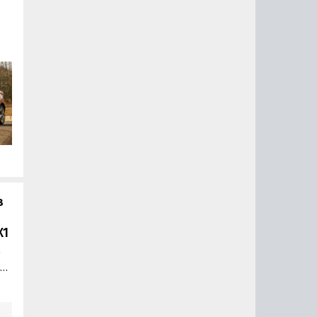
ks,
к
в
X1
е
a
,
на