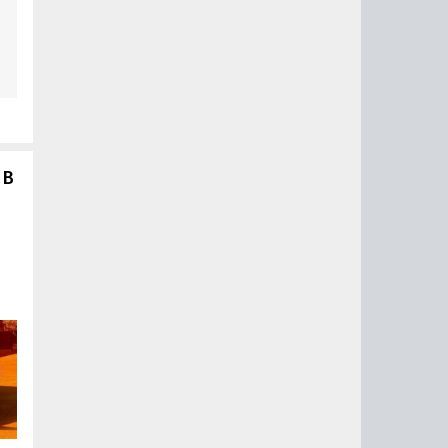
от
 В
a
я
ы
ют
т…