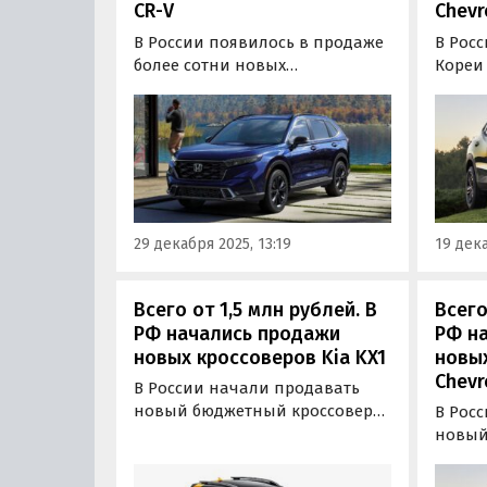
CR-V
Chevr
В России появилось в продаже
В Рос
более сотни новых
Кореи
кроссоверов Honda CR-V
Chevro
шестого поколения. Они
счита
предлагаются и под заказ, и из
офици
наличия, а цены на них на
на рос
одном из сайтов объявлений
и Cher
сейчас начинаются от 3 350 000
рублей, сообщает портал
29 декабря 2025, 13:19
19 дека
«Автоновости дня».
Всего от 1,5 млн рублей. В
Всего
РФ начались продажи
РФ н
новых кроссоверов Kia KX1
новы
Chevr
В России начали продавать
новый бюджетный кроссовер
В Рос
Kia KX1, выпускающийся на
новый 
совместном предприятии
из па
Dongfeng Yueda Kia в КНР.
предла