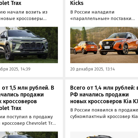
olet Trax
Kicks
сию начали возить из
В России наладили
 новые кроссоверы
«параллельные» поставки
let Trax, которые можно
новых кроссоверов Nissan Kic
ть альтернативой
которые производятся в
ально представленным
нескольких странах мира, но 
сийском рынке Jaecoo J7
нам приезжают только из
y Tiggo 7 Pro Max.
Китая.
бря 2025, 14:39
20 декабря 2025, 13:14
 от 1,5 млн рублей. В
Всего от 1,4 млн рублей: 
ачались продажи
РФ начались продажи
х кроссоверов
новых кроссоверов Kia K
olet Trax
В России появился в продаж
субкомпактный кроссовер Ki
сии поступил в продажу
KX1 с китайского рынка,
кроссовер Chevrolet Trax
который стоит даже дешевле
раллельного импорта. Он
чем новая LADA Vesta. Цены 
гается только под заказ