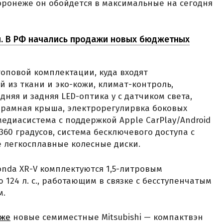
Воронеже он обойдется в максимальные на сегодня
й. В РФ начались продажи новых бюджетных
оповой комплектации, куда входят
 из ткани и эко-кожи, климат-контроль,
няя и задняя LED-оптика у с датчиком света,
орамная крыша, электрорегулирвка боковых
медиасистема с поддержкой Apple CarPlay/Android
360 градусов, система бесключевого доступа с
е легкосплавные колесные диски.
nda XR-V комплектуются 1,5-литровым
24 л. с., работающим в связке с бесступенчатым
м.
аже
новые семиместные Mitsubishi — компактвэн