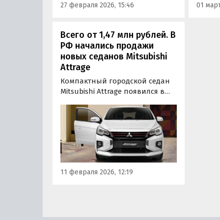
27 февраля 2026, 15:46
01 март
от 1 3
Всего от 1,47 млн рублей. В
РФ начались продажи
новых седанов Mitsubishi
Attrage
Компактный городской седан
Mitsubishi Attrage появился в
продаже в России. Он
поставляется в нашу страну по
альтернативным схемам и
доступен для покупки как из
наличия, так и под заказ по
цене от 1 470 000 рублей,
сообщает портал «Автоновости
11 февраля 2026, 12:19
дня».