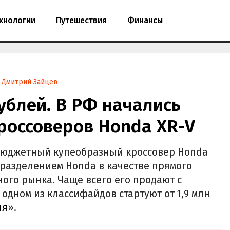
хнологии
Путешествия
Финансы
Дмитрий Зайцев
рублей. В РФ начались
россоверов Honda XR-V
 бюджетный купеобразный кроссовер Honda
дразделением Honda в качестве прямого
ного рынка. Чаще всего его продают с
 одном из классифайдов стартуют от 1,9 млн
ня
».