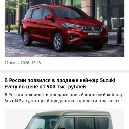
автомобиля на одном из крупнейших классифайдов
сейчас составляет 1 530 000 рублей.
27 июня 2026, 13:48
В России появился в продаже кей-кар Suzuki
Every по цене от 900 тыс. рублей
В России появился в продаже новый японский кей-кар
Suzuki Every, который предлагают привезти под заказ
по цене от 900 тыс. рублей. Речь идёт о поставках по
альтернативным схемам, а в числе доступных машин
есть версии с полным приводом, сообщает…