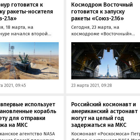
нур готовится к
Космодром Восточный
ку ракеты-носителя
готовится к запуску
-2.1а»
ракеты «Союз-2.1б»
я, 18 марта, на
Сегодня, 23 марта, на
нуре начался второй
космодроме «Восточный»
одготовки к старту
началась активная фаза
 ракеты-носителя
подготовки к запуску ракеты
2.1а». Утром на
космического назначения
дром прибыли
«Союз-2.1б» по программе
одители заводов-
второго стартового дня. Об
водителей космической
этом портал «Где и Что» узна
и, а также
в пресс-службе Роскосмоса.
а 2021, 09:45
23 марта 2021, 09:28
тавители руководства
осмоса», компании…
 впервые использует
Российский космонавт и
тановленные корабль
американский астронавт
ету для отправки
могут на целый год
ажа на МКС
задержаться на МКС
канское агентство NASA
Космонавт «Роскосмоса» Пет