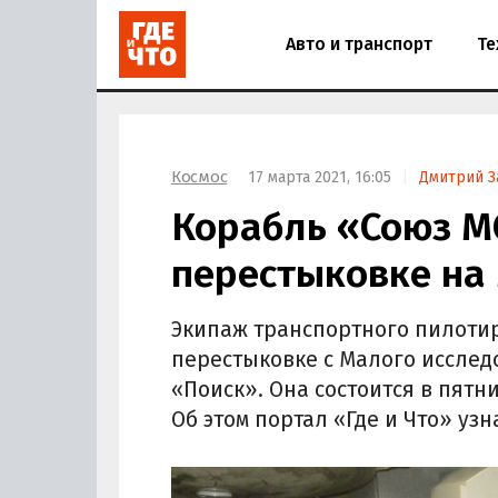
Авто и транспорт
Те
Космос
17 марта 2021, 16:05
Дмитрий З
Корабль «Союз МС
перестыковке на
Экипаж транспортного пилотир
перестыковке с Малого исслед
«Поиск». Она состоится в пятни
Об этом портал «Где и Что» узн