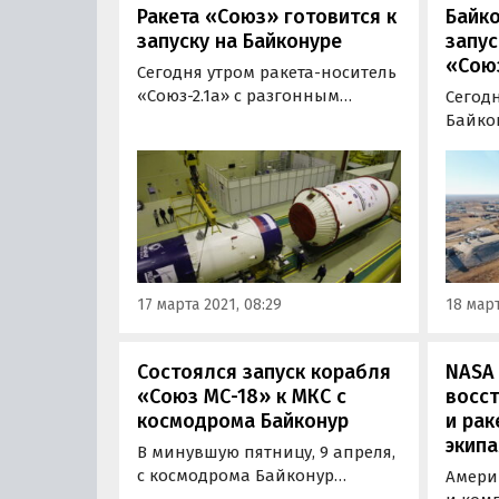
Ракета «Союз» готовится к
Байко
запуску на Байконуре
запус
«Союз
Сегодня утром ракета-носитель
«Союз-2.1а» с разгонным
Сегодн
блоком «Фрегат» и 38
Байко
космическими аппаратами
день п
была вывезена на стартовый
новой
комплекс космодрома
«Союз-
«Байконур». Старт должен
космо
состояться в субботу, 20 марта, в
руков
первой половине дня.
произ
техник
17 марта 2021, 08:29
18 март
предс
«Роск
Состоялся запуск корабля
NASA
«Союз МС-18» к МКС с
восс
космодрома Байконур
и рак
экип
В минувшую пятницу, 9 апреля,
с космодрома Байконур
Амери