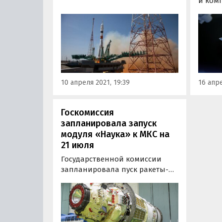
стартовала ракета-носитель
и ком
«Союз-2.1а» с пилотируемым
22 апр
кораблем «Ю. А. Гагарин»
ракету
(«Союз МС-18») и новым
корабл
экипажем на борту. Об этом
четыр
портал «Где и Что» узнал в
борту.
пресс-службе Роскосмоса.
10 апреля 2021, 19:39
16 апре
Госкомиссия
запланировала запуск
модуля «Наука» к МКС на
21 июля
Государственной комиссии
запланировала пуск ракеты-
носителя «Протон-М» с
модулем «Наука» к
Международной космической
станции (МКС) на 21 июля. Об
этом «Где и что» стало