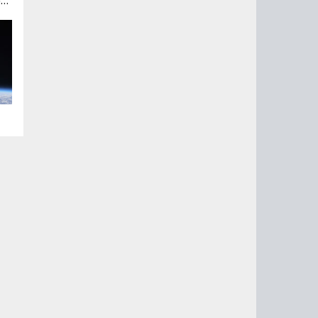
рк
на