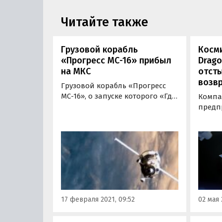
Читайте также
Грузовой корабль
Косми
«Прогресс МС-16» прибыл
Drago
на МКС
отсты
возв
Грузовой корабль «Прогресс
МС-16», о запуске которого «Где
Компа
и Что» писали ранее, прибыл
предп
на Международную
Маска
космическую станцию.
косми
Стыковка с ней была
Drago
произведена сегодня, в 9:26
астро
утра по московскому времени.
на бо
косми
возвр
17 февраля 2021, 09:52
02 мая 