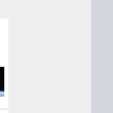
у
в
 их
ой