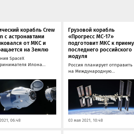
ческий корабль Crew
Грузовой корабль
n с астронавтами
«Прогресс МС-17»
ковался от МКС и
подготовит МКС к прием
ращается на Землю
последнего российского
модуля
ния SpaceX
ринимателя Илона
Россия планирует отправить
 подтвердила отстыковку
на Международную
ческого корабля Crew
космическую станцию (МКС)
n с четырьмя
модули «Наука» и «Причал» 
навтами миссии Crew-1
июле и ноябре 2021 года. Для
рту от Международной
приема будут проведены
ческой станции (МКС) для
необходимые
ащения на Землю.
подготовительные работы, в
которых задействуют грузов
2021, 06:48
03 мая 2021, 10:48
корабль «Прогресс МС-17»…