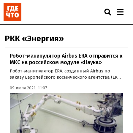
РКК «Энергия»
Робот-манипулятор Airbus ERA отправится к
МКС на российском модуле «Наука»
Робот-манипулятор ERA, созданный Airbus по
заказу Европейского космического агентства (ЕКА),
готов к отправке на Международную космическую
09 июля 2021, 11:07
станцию. Российский модуль «Наука» с ERA будет
запущен на ракете «Протон» с космодрома
Байконур.