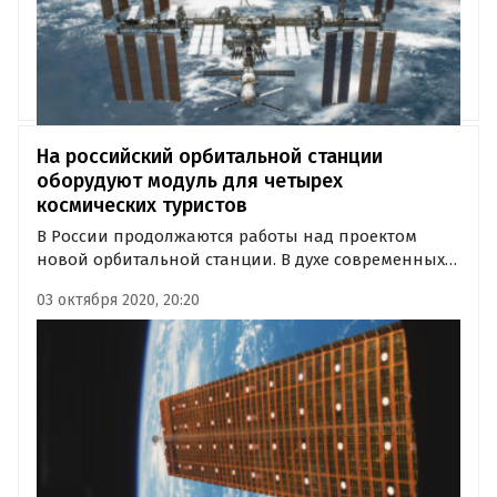
На российский орбитальной станции
оборудуют модуль для четырех
космических туристов
В России продолжаются работы над проектом
новой орбитальной станции. В духе современных
веяний она сможет принимать космических
03 октября 2020, 20:20
туристов. Созданием Российской орбитальной
служебной станции (РОСС) занимаются сотрудники
РКК «Энергия».