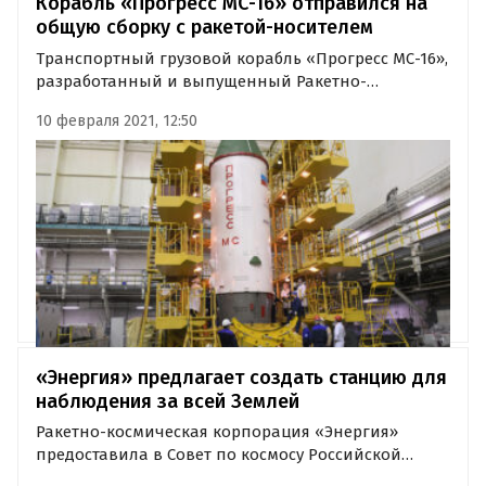
Корабль «Прогресс МС-16» отправился на
общую сборку с ракетой-носителем
Транспортный грузовой корабль «Прогресс МС-16»,
разработанный и выпущенный Ракетно-
космической корпорацией «Энергия» имени С.П.
10 февраля 2021, 12:50
Королёва, почти готов к запуску. Об этом в среду, 10
февраля, сообщили в пресс-службе «Роскосмоса».
«Энергия» предлагает создать станцию для
наблюдения за всей Землей
Ракетно-космическая корпорация «Энергия»
предоставила в Совет по космосу Российской
академии наук материалы с предложением