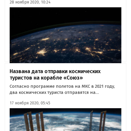
28 ноября 2020, 10:24
разместить на земной орбите станцию,
позволяющую вести наблюдение за всей
планетой. Об этой инициативе сообщают РИА
«Новости».
Названа дата отправки космических
туристов на корабле «Союз»
Согласно программе полетов на МКС в 2021 году,
два космических туриста отправятся на
орбитальную станцию уже 8 декабря. Проект
17 ноября 2020, 05:45
полета непрофессионалов в космос и программа
их пребывания на МКС разработаны РКК
«Энергия».