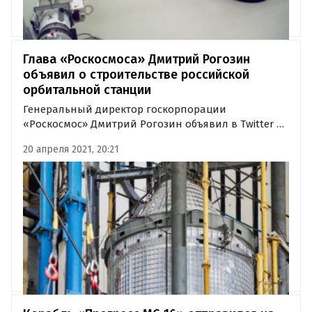
Глава «Роскосмоса» Дмитрий Рогозин
объявил о строительстве российской
орбитальной станции
Генеральный директор госкорпорации
«Роскосмос» Дмитрий Рогозин объявил в Twitter о
начале сборки первой части будущей
20 апреля 2021, 20:21
национальной орбитальной станции. Завершить
работы планируется к 2025 году, тогда же Россия
может выйти из проекта МКС.