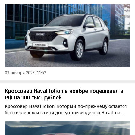
моделей бренда, немного подешевел. В ноябре Haval
начал давать на него «прямую выгоду» в 100 тыс.
рублей, сообщает портал «Автоновости дня» Согласно…
03 ноября 2023, 11:52
Кроссовер Haval Jolion в ноябре подешевел в
РФ на 100 тыс. рублей
Кроссовер Haval Jolion, который по-прежнему остается
бестселлером и самой доступной моделью Haval на
российском рынке, ощутимо подешевел. В середине
ноября он начал продаваться с прямой выгодой в 100
тысяч рублей, сообщает портал «Автоновости дня».