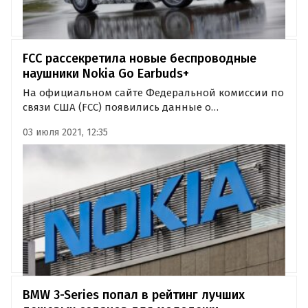
FCC рассекретила новые беспроводные
наушники Nokia Go Earbuds+
На официальном сайте Федеральной комиссии по
связи США (FCC) появились данные о
беспроводных Bluetooth-наушниках Nokia Go
03 июля 2021, 12:35
Earbuds+. Сообщается, что новинка должна быть
презентована уже в течение следующих
нескольких месяцев.
BMW 3-Series попал в рейтинг лучших