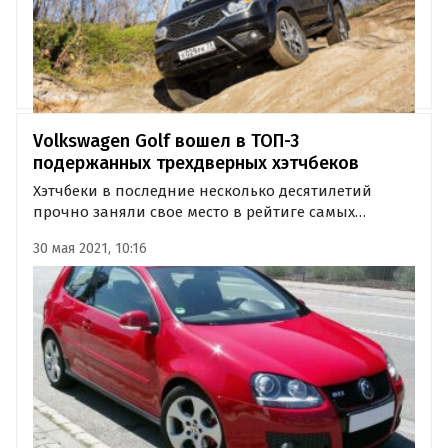
Volkswagen Golf вошел в ТОП-3
подержанных трехдверных хэтчбеков
Хэтчбеки в последние несколько десятилетий
прочно заняли свое место в рейтиге самых
популярных и востребованных типов кузова среди
30 мая 2021, 10:16
легковых авто. Большую часть этого сегмента
составляют пятидверные версии, однако,
«трехдверки» тоже имеют своих…