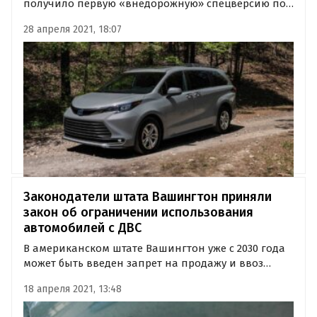
получило первую «внедорожную» спецверсию под
названием Woodland Special Edition. Данная
28 апреля 2021, 18:07
модификация выйдет на рынке США осенью 2021
года и будет иметь полный привод, буксировочное
устройство и увеличенный…
Законодатели штата Вашингтон приняли
закон об ограничении использования
автомобилей с ДВС
В американском штате Вашингтон уже с 2030 года
может быть введен запрет на продажу и ввоз
новых авто с двигателями внутреннего сгорания.
18 апреля 2021, 13:48
Соответствующий законопроект «Чистые
автомобили 2030» уже принят законодателями и