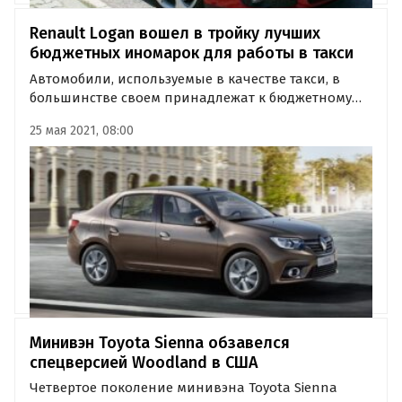
Renault Logan вошел в тройку лучших
бюджетных иномарок для работы в такси
Автомобили, используемые в качестве такси, в
большинстве своем принадлежат к бюджетному
сегменту городских моделей В и С-класса. При этом
25 мая 2021, 08:00
одним из необходимых условий является также
надежность и сравнительная простота в
обслуживании.
Минивэн Toyota Sienna обзавелся
спецверсией Woodland в США
Четвертое поколение минивэна Toyota Sienna