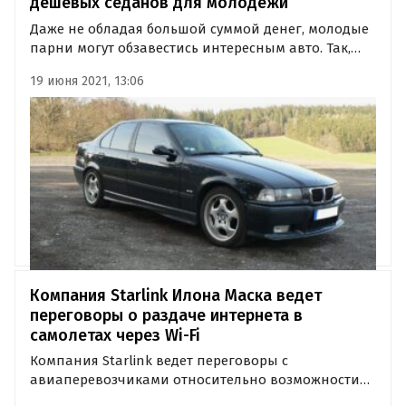
дешевых седанов для молодежи
Даже не обладая большой суммой денег, молодые
парни могут обзавестись интересным авто. Так,
издание «Автоновости дня» рассказало о ТОП-3
19 июня 2021, 13:06
недорогих четырехдверок, которые могут
прийтись по душе молодежи.
Компания Starlink Илона Маска ведет
переговоры о раздаче интернета в
самолетах через Wi-Fi
Компания Starlink ведет переговоры с
авиаперевозчиками относительно возможности
использования спутникового интернета