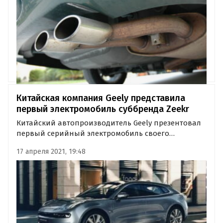
ожидает подписи губернатора…
Китайская компания Geely представила
первый электромобиль суббренда Zeekr
Китайский автопроизводитель Geely презентовал
первый серийный электромобиль своего
суббренда Zeekr под названием Zeekr 001.
17 апреля 2021, 19:48
Автомобиль получил кузов shooting brake и
поступит в продажу осенью 2021 года.