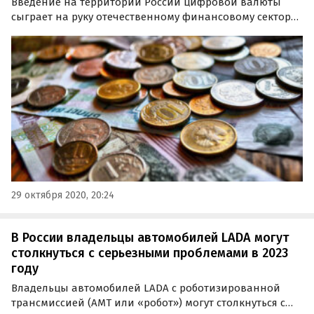
Введение на территории России цифровой валюты
сыграет на руку отечественному финансовому сектору.
Преимущества введения «виртуального рубля» глава
Минфина РФ Антон Селуанов перечислил в интервью
РБК.
29 октября 2020, 20:24
В России владельцы автомобилей LADA могут
столкнуться с серьезными проблемами в 2023
году
Владельцы автомобилей LADA с роботизированной
трансмиссией (АМТ или «робот») могут столкнуться с