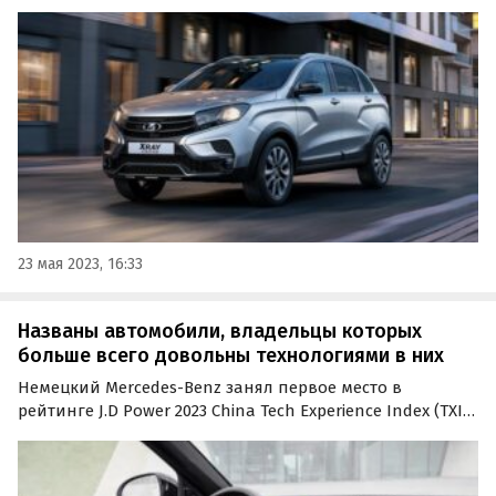
серьезными сложностями в случае их поломки. Как
сообщают «Автоновости дня», это связано с острейшим
дефицитом актуаторов сцепления для этой коробки…
23 мая 2023, 16:33
Названы автомобили, владельцы которых
больше всего довольны технологиями в них
Немецкий Mercedes-Benz занял первое место в
рейтинге J.D Power 2023 China Tech Experience Index (TXI).
Этот список отражает уровень удовлетворенности
владельцев транспортных средств различными
типами новых и передовых технологий, которыми