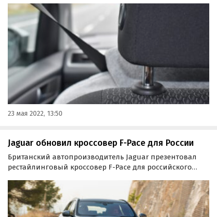
итогам первых четырех месяцев. К счастью, управление
автомобилем в нетрезвом состоянии — не самый
частый вид нарушения, пишет портал 110km.ru.
23 мая 2022, 13:50
Jaguar обновил кроссовер F-Pace для России
Британский автопроизводитель Jaguar презентовал
рестайлинговый кроссовер F-Pace для российского
рынка. Паркетник получил обновленные экстерьер и
интерьер, иную моторную гамму и технологию
обновлений over-the-air (возможность обновления ПО
по…