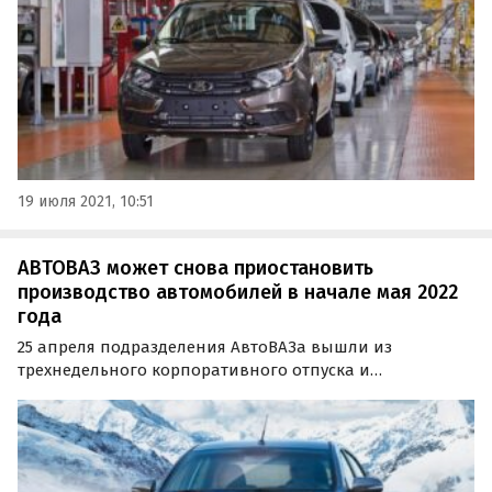
компании.
19 июля 2021, 10:51
АВТОВАЗ может снова приостановить
производство автомобилей в начале мая 2022
года
25 апреля подразделения АвтоВАЗа вышли из
трехнедельного корпоративного отпуска и
возобновили производство новых авто. Но уже в
начале мая отечественный автогигант может вновь
остановить производство, сообщают в сообществе
«Нетипичный АвтоВАЗ» в…