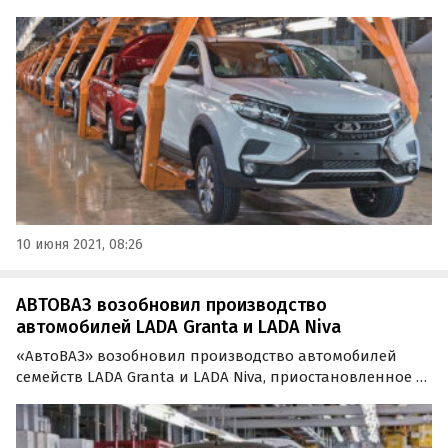
Renault Logan, Renault Sandero), которое было
приостановлено с 7 по 9 июня из-за нехватки
комплектующих.
10 июня 2021, 08:26
АВТОВАЗ возобновил производство
автомобилей LADA Granta и LADA Niva
«АвтоВАЗ» возобновил производство автомобилей
семейств LADA Granta и LADA Niva, приостановленное в
минувшую пятницу, 16 июля, из-за нехватки
электронных компонентов. Об этом пишут «РИА
Новости» со ссылкой на официального представителя