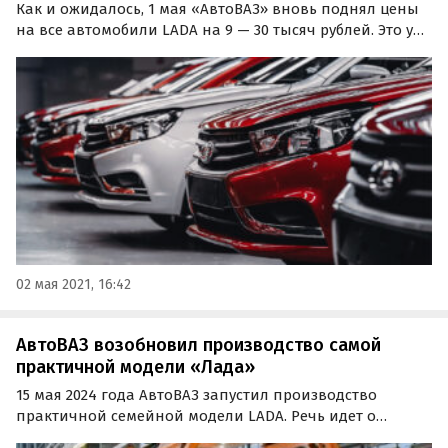
Как и ожидалось, 1 мая «АвтоВАЗ» вновь поднял цены
на все автомобили LADA на 9 — 30 тысяч рублей. Это уже
третье повышение цен в 2021 году – два предыдущих
случились 1 января (на 2-5%) и 15 марта (2-3%).
02 мая 2021, 16:42
АвтоВАЗ возобновил производство самой
практичной модели «Лада»
15 мая 2024 года АвтоВАЗ запустил производство
практичной семейной модели LADA. Речь идет о
фургонах и универсалах LADA Largus, сообщают