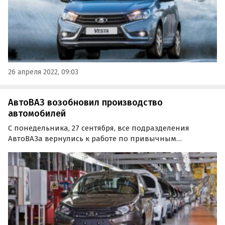
26 апреля 2022, 09:03
АвтоВАЗ возобновил производство
автомобилей
С понедельника, 27 сентября, все подразделения
АвтоВАЗа вернулись к работе по привычным
графикам. Это касается, в том числе, проблемной в
последнее время линии B0, а также СКП и СКП Kalina,
сообщает паблик «Нетипичный АвтоВАЗ» в соцсети
«ВКонтакте».