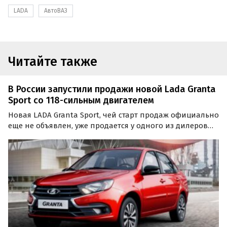
LADA
АвтоВАЗ
Читайте также
В России запустили продажи новой Lada Granta
Sport со 118-сильным двигателем
Новая LADA Granta Sport, чей старт продаж официально
еще не объявлен, уже продается у одного из дилеров
«АвтоВАЗа» в Ленинградской области. Он без учета
«допов» оценил ее в 1 289 900 рублей, сообщают
«Автоновости дня».