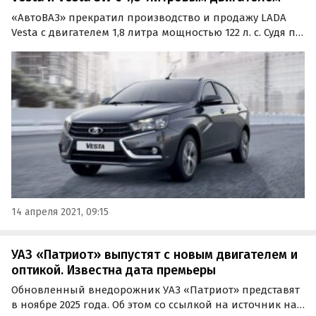
«АвтоВАЗ» прекратил производство и продажу LADA
Vesta с двигателем 1,8 литра мощностью 122 л. с. Судя по
прайс-листам на сайте LADA, пока это коснулось только
седанов и универсалов SW – у «приподнятых» версий
Cross мотор ВАЗ-21179 еще есть.
14 апреля 2021, 09:15
УАЗ «Патриот» выпустят с новым двигателем и
оптикой. Известна дата премьеры
Обновленный внедорожник УАЗ «Патриот» представят
в ноябре 2025 года. Об этом со ссылкой на источник на