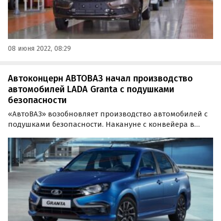
08 июня 2022, 08:29
Автоконцерн АВТОВАЗ начал производство
автомобилей LADA Granta с подушками
безопасности
«АвтоВАЗ» возобновляет производство автомобилей с
подушками безопасности. Накануне с конвейера в
Тольятти сошли первые LADA Granta '22 с этой опцией,
сообщают «Автоновости дня» со ссылкой на
инсайдерское сообщество Avtograd News в соцсети…