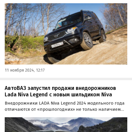
Ульяновском автозаводе пишет «Российская газета».
Сообщается, что новая версия модели получит как
бензиновый, так и дизельный двигатели.
11 ноября 2024, 12:17
АвтоВАЗ запустил продажи внедорожников
Lada Niva Legend с новым шильдиком Niva
Внедорожники LADA Niva Legend 2024 модельного года
отличаются от «прошлогодних» не только наличием
ABS, EBD и моторами повышенного экологического
класса «Евро-5», но и шильдиками на кузове.