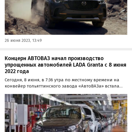
26 июня 2023, 13:49
Концерн АВТОВАЗ начал производство
упрощенных автомобилей LADA Granta с 8 июня
2022 года
Сегодня, 8 июня, в 7:36 утра по местному времени на
конвейер тольяттинского завода «АвтоВАЗа» встала
первая «упрощенная» LADA Granta. За дневную смену
планируется выпустить 68 товарных машин, пишут
«Автоновости дня» со ссылкой на сообщество
Avtograd…