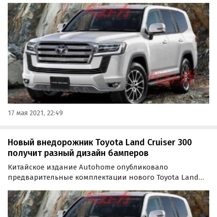
белого цвета неспешно перемещается по закрытой
территории (вероятно, стоянке завода Toyota в
Японии), появилось в Instagram-аккаунте Kurdistan…
17 мая 2021, 22:49
Новый внедорожник Toyota Land Cruiser 300
получит разный дизайн бамперов
Китайское издание Autohome опубликовало
предварительные комплектации нового Toyota Land
Cruiser 300. Если верить инсайдерам, внедорожник
выйдет на рынок в трех версиях (GX, ZX и GR-S),
отличающихся друг от друга как уровнем оснащения,