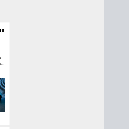
ла
а
A
о