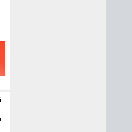
й
й
я