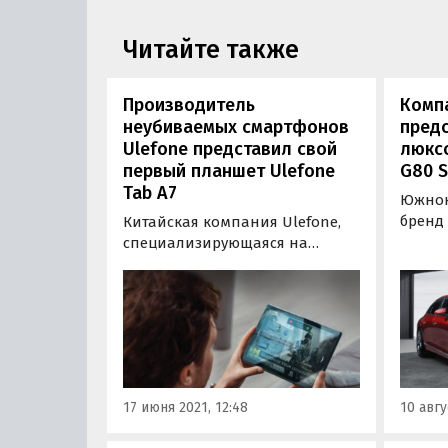
Читайте также
Производитель
Компа
неубиваемых смартфонов
пред
Ulefone представил свой
люксо
первый планшет Ulefone
G80 S
Tab A7
Южнок
бренд
Китайская компания Ulefone,
седан 
специализирующаяся на
спорти
выпуске неубиваемых
и экск
смартфонов и умных
о кото
носителей, представила свой
июле,
первый планшет. Новинка под
подру
названием Ulefone Tab A7
колеса
получила довольно
функц
интересный дизайн и 10,1-
17 июня 2021, 12:48
10 авгу
дюймовый дисплей с
разрешением…