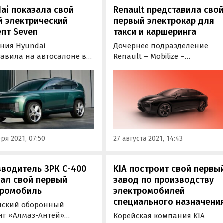
ai показала свой
Renault представила сво
й электрический
первый электрокар для
пт Seven
такси и каршеринга
ния Hyundai
Дочернее подразделение
тавила на автосалоне в
Renault – Mobilize –
нджелесе новый
представило электрический
птуальный внедорожник
седан Limo, созданный
. Будучи предвестником
специально для сервисов
ого электрокара Ioniq 7,
каршеринга, автопроката и
лучил яркий и смелый
такси. Модель получила
н, необычный салон и
богатое оснащение и
тельный запас хода.
энергоемкую 60-киловаттную
ря 2021, 07:50
27 августа 2021, 14:43
батарею с запасом хода до
450…
водитель ЗРК С-400
KIA построит свой первы
ал свой первый
завод по производству
тромобиль
электромобилей
специального назначени
йский оборонный
нг «Алмаз-Антей»
Корейская компания KIA