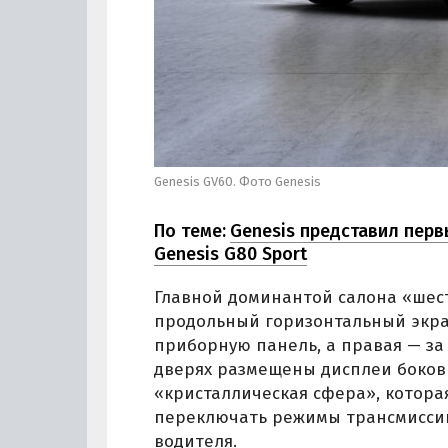
Genesis GV60. Фото Genesis
По теме:
Genesis представил пер
Genesis G80 Sport
Главной доминантой салона «шест
продольный горизонтальный экран
приборную панель, а правая — за
дверях размещены дисплеи боковы
«кристаллическая сфера», которая
переключать режимы трансмиссии,
водителя.