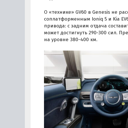
О «технике» GV60 в Genesis не расс
соплатформенным Ioniq 5 и Kia EV6
привода: с задним отдача состави
может достигнуть 290-300 сил. Пр
на уровне 380-400 км.