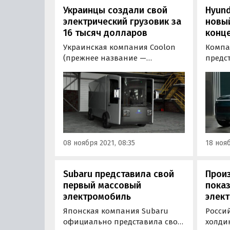
Украинцы создали свой
Hyund
электрический грузовик за
новы
16 тысяч долларов
конце
Украинская компания Coolon
Компа
(прежнее название —
предс
Murmuration Technology)
Лос-А
создала собственный
конце
электрический грузовик,
Seven
который может перевозить до
серийн
2,5 тонн груза и проезжать на
он по
одном заряде батареи до 300
дизай
километров.
внуши
08 ноября 2021, 08:35
18 нояб
Subaru представила свой
Произ
первый массовый
показ
электромобиль
элек
Японская компания Subaru
Росси
официально представила свой
холди