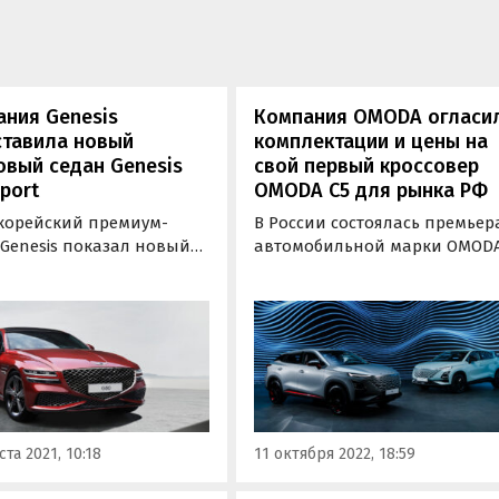
ния Genesis
Компания OMODA огласи
ставила новый
комплектации и цены на
вый седан Genesis
свой первый кроссовер
port
OMODA C5 для рынка РФ
орейский премиум-
В России состоялась премьер
 Genesis показал новый
автомобильной марки OMOD
G80 Sport. Помимо
и футуристичного фастбэк-
вных черт в экстерьере
кроссовера C5. Презентация
люзивного цвета кузова,
прошла в онлайн-формате
рых «Где и Что» писал в
при участии автомобильног
 он получил
эксперта и телеведущего
ливающие задние
Евгения Покровского и
, иную подвеску и
олимпийской чемпионки по
ию регулировки…
фигурному катанию…
ста 2021, 10:18
11 октября 2022, 18:59