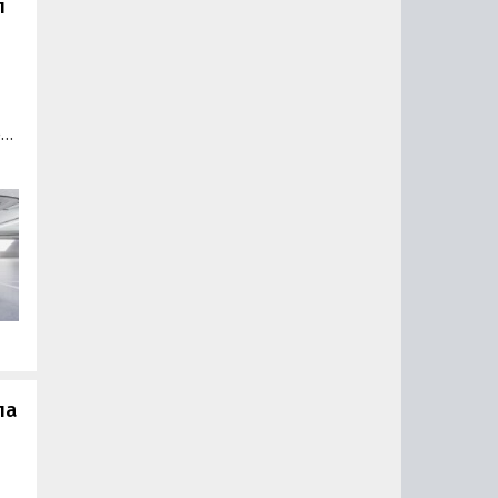
л
ер
ла
-
сь
ла