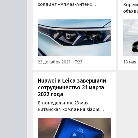
холдинг «Алмаз-Антей»
Корей
рассказал о своем
объяви
гражданском электрическом
новог
кроссовере E-NEVA, о
произ
разработке которого СМИ
Там бу
сообщили три месяца назад.
элект
назнач
Vehicl
предн
22 декабря 2021, 17:23
18 мая 
испол
узкос
Huawei и Leica завершили
сотрудничество 31 марта
2022 года
В понедельник, 23 мая,
китайская компания Xiaomi
объявила о сотрудничестве с
Leica, известным немецким
производителем фототехники.
До объединения с Xiaomi Leica