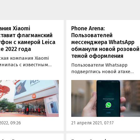
ния Xiaomi
Phone Arena:
ставит флагманский
Пользователей
фон с камерой Leica
мессенджера WhatsApp
е 2022 года
обманули новой розовой
темой оформления
ская компания Xiaomi
инилась с известным
Пользователи Whatsapp
ким производителем
подверглись новой атаке
мер и оптики Leica. Об
злоумышленников с помощь
а своей странице в
«розовой темы» оформления
и Weibo сообщил Лу
Последний вид угрозы связан
г, президент Xiaomi
распространением на
 China и генеральный
платформе чатов ссылки, пр
ор бренда Redmi.
открытии которой хакеры
могут получить доступ к
2022, 09:26
21 апреля 2021, 07:17
мобильному устройству…