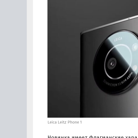
Leica Leitz Phone 1
Новинка имеет флагманские харак