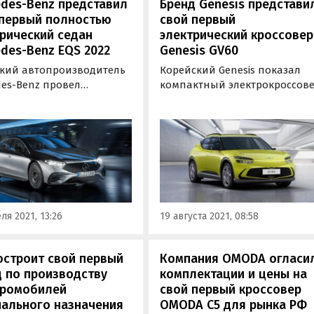
des-Benz представил
Бренд Genesis представи
 первый полностью
свой первый
рический седан
электрический кроссовер
des-Benz EQS 2022
Genesis GV60
кий автопроизводитель
Корейский Genesis показал
des-Benz провел
компактный электрокроссов
нтацию своего первого
GV60. Новинка, ставшая
стью электрического
первым серийным
 Mercedes-Benz EQS 2022
электромобилем бренда, взя
ьного года с дальностью
в основу общую модульную
 770 км на одном заряде
платформу E-GMP от Hyundai
й.
Kia и, таким образом, оказала
премиальным собратом уже
представленных…
ля 2021, 13:26
19 августа 2021, 08:58
остроит свой первый
Компания OMODA огласи
 по производству
комплектации и цены на
тромобилей
свой первый кроссовер
иального назначения
OMODA C5 для рынка РФ