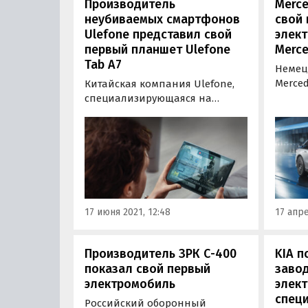
Производитель
Merce
неубиваемых смартфонов
свой
Ulefone представил свой
элект
первый планшет Ulefone
Merce
Tab A7
Немец
Merce
Китайская компания Ulefone,
презе
специализирующаяся на
полно
выпуске неубиваемых
седана
смартфонов и умных
модел
носителей, представила свой
хода в
первый планшет. Новинка под
батаре
названием Ulefone Tab A7
получила довольно
интересный дизайн и 10,1-
17 июня 2021, 12:48
17 апре
дюймовый дисплей с
разрешением…
Производитель ЗРК С-400
KIA п
показал свой первый
завод
электромобиль
элек
спец
Российский оборонный