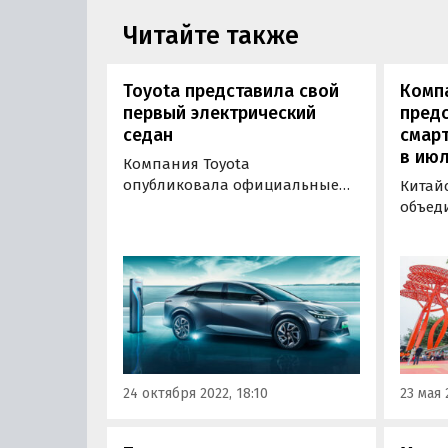
Читайте также
Toyota представила свой
Компа
первый электрический
пред
седан
смарт
в июл
Компания Toyota
опубликовала официальные
Китай
изображения электрического
объед
седана b3Z — второго
немец
серийного электромобиля в
фотока
своей истории. Он создан
этом н
совместно с китайским
соцсет
автоконцерном BYD
Вейбин
специально для рынка Китая,
Group
пишут «Автоновости дня».
директ
24 октября 2022, 18:10
23 мая 