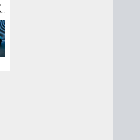
а
A
о