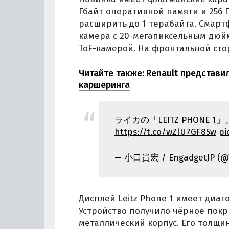
Гбайт оперативной памяти и 256 
расширить до 1 терабайта. Смартф
камера с 20-мегапиксельным дюйм
ToF-камерой. На фронтальной сто
Читайте также:
Renault представи
каршеринга
ライカの「LEITZ PHONE
https://t.co/wZlU7GF85w
pi
— 小口貴宏 / EngadgetJP (@
Дисплей Leitz Phone 1 имеет диаг
Устройство получило чёрное покр
металлический корпус. Его толщина