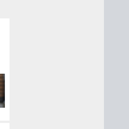
ю
.
 с
и