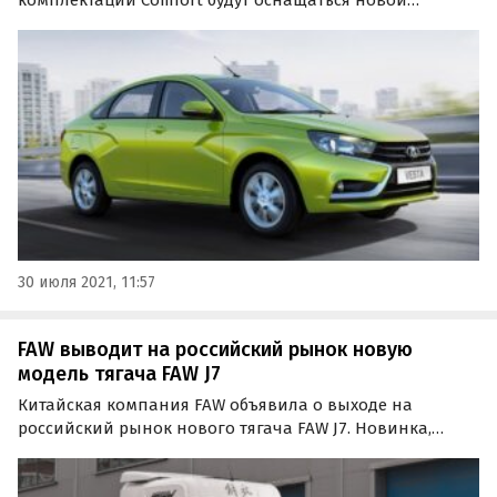
мультимедийной системой – более простой и
доступной, чем EnjoY Pro. Об этом сообщает
«Лада.онлайн» со ссылкой на информационное
письмо АвтоВАЗа.
30 июля 2021, 11:57
FAW выводит на российский рынок новую
модель тягача FAW J7
Китайская компания FAW объявила о выходе на
российский рынок нового тягача FAW J7. Новинка,
выпускаемая на основном сборочном заводе марки в
Чаньчуне, предназначена для выполнения широкого