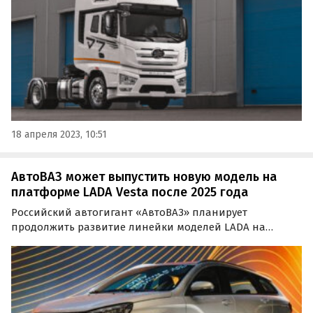
спектра логистических задач.
18 апреля 2023, 10:51
АвтоВАЗ может выпустить новую модель на
платформе LADA Vesta после 2025 года
Российский автогигант «АвтоВАЗ» планирует
продолжить развитие линейки моделей LADA на
платформе Vesta даже после выпуска кроссовера в 2025
году. Об этом сообщил «Ведомостям» представитель
компании. Подробности о новой модели уточнены не
были.