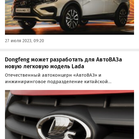
27 июля 2023, 09:20
Dongfeng может разработать для АвтоВАЗа
новую легковую модель Lada
Отечественный автоконцерн «АвтоВАЗ» и
инжиниринговое подразделение китайской
корпорации Dongfeng ведут переговоры о создании
новой модели LADA. Об этом сообщают «Автоновости
дня» со ссылкой на информацию портала «Авто
Mail.ru».