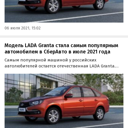
06 июля 2021, 15:02
Модель LADA Granta стала самым популярным
автомобилем в СберАвто в июле 2021 года
Самым популярной машиной у российских
автолюбителей остается отечественная LADA Granta.
Именно она вызвала наибольший интерес
пользователей «СберАвто» в июле 2021 года и
сосредоточила на себе 52% спроса среди покупателей
новых машин и 48% – среди…