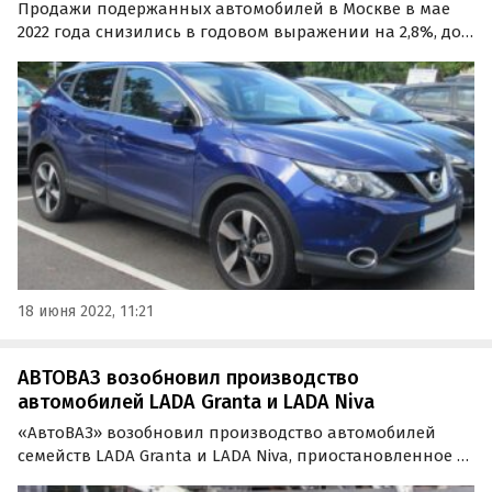
Продажи подержанных автомобилей в Москве в мае
2022 года снизились в годовом выражении на 2,8%, до
24 132 единиц. Об этом сообщает портал «Автоновости
дня» со ссылкой на результаты свежего исследования
агентства «Автостат-Инфо».
18 июня 2022, 11:21
АВТОВАЗ возобновил производство
автомобилей LADA Granta и LADA Niva
«АвтоВАЗ» возобновил производство автомобилей
семейств LADA Granta и LADA Niva, приостановленное в
минувшую пятницу, 16 июля, из-за нехватки