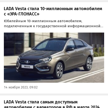
LADA Vesta стала 10-миллионным автомобилем
с «ЭРА-ГЛОНАСС»
Юбилейным 10-миллионным автомобилем,
подключенным к государственной информационной
системе «ЭРА-ГЛОНАСС», стала LADA Vesta NG. Она же
восемь лет оказалась первой серийной моделью в
России и в мире, которую уже с завода оснастили
устройством вызова…
14 ноября 2023, 09:02
LADA Vesta стала самым доступным
автомобилем с вариатором в РФ в марте 2024