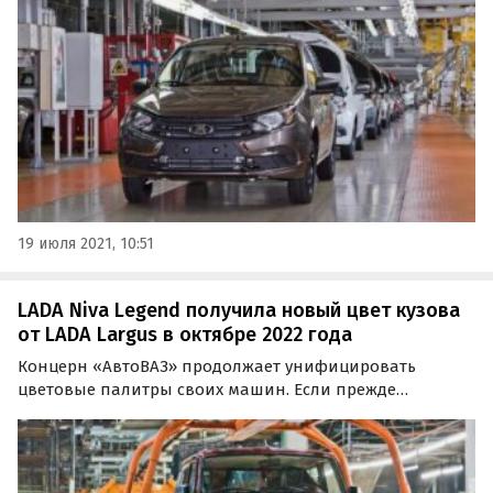
электронных компонентов. Об этом пишут «РИА
Новости» со ссылкой на официального представителя
компании.
19 июля 2021, 10:51
LADA Niva Legend получила новый цвет кузова
от LADA Largus в октябре 2022 года
Концерн «АвтоВАЗ» продолжает унифицировать
цветовые палитры своих машин. Если прежде
унификация затрагивала только две модельные
«пары» в лице Niva Legend-Niva Travel и Granta-Vesta, то
теперь появилась еще одна – Niva Legend и Largus.