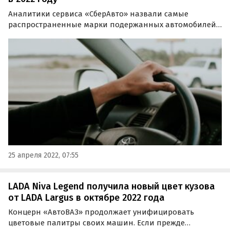
Аналитики сервиса «СберАвто» назвали самые
распространенные марки подержанных автомобилей
на российском рынке. В тройку самых популярных
брендов вошли два японских автопроизводителя и
один российский. Об этом сообщают РИА «Новости».
25 апреля 2022, 07:55
LADA Niva Legend получила новый цвет кузова
от LADA Largus в октябре 2022 года
Концерн «АвтоВАЗ» продолжает унифицировать
цветовые палитры своих машин. Если прежде