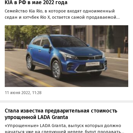
KIA в РФ в мае 2022 года
Семейство Kia Rio, в которое входят одноименный
седан и хэтчбек Rio X, остается самой продаваемой
моделью Kia в России. В мае дилеры корейской марки
реализовали 1202 таких автомобиля (-82%), сообщают
«Автоновости дня».
11 июня 2022, 11:28
Стала известна предварительная стоимость
упрощенной LADA Granta
«Упрощенные» LADA Granta, выпуск которых должно
начаться уже на следующей неделе, будут продавать