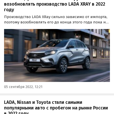
возобновлять производство LADA XRAY в 2022
году
Производство LADA XRay сильно зависимо от импорта,
поэтому возобновлять его до конца этого года пока не
планируется. Об том в интервью аналитическому
агентству «АвтоСТАТ» рассказал вице-президент по
продажам и маркетингу «АвтоВАЗа» Дмитрий
Костромин.
05 сентября 2022, 12:21
LADA, Nissan и Toyota стали самыми
популярными авто с пробегом на рынке России
в 2022 году