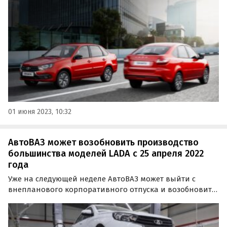
китайских и один российский, сообщают «Автоновости
дня». В числе первых цены на свои машины поднял
«АвтоВАЗ».
01 июня 2023, 10:32
АвтоВАЗ может возобновить производство
большинства моделей LADA с 25 апреля 2022
года
Уже на следующей неделе АвтоВАЗ может выйти с
внепланового корпоративного отпуска и возобновить
производство. Об этом сообщает Telegram-канал
«Русский автомобиль».