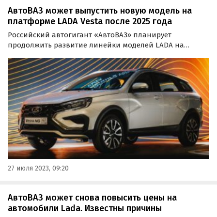
АвтоВАЗ может выпустить новую модель на
платформе LADA Vesta после 2025 года
Российский автогигант «АвтоВАЗ» планирует
продолжить развитие линейки моделей LADA на
платформе Vesta даже после выпуска кроссовера в 2025
году. Об этом сообщил «Ведомостям» представитель
компании. Подробности о новой модели уточнены не
были.
27 июля 2023, 09:20
АвтоВАЗ может снова повысить цены на
автомобили Lada. Известны причины