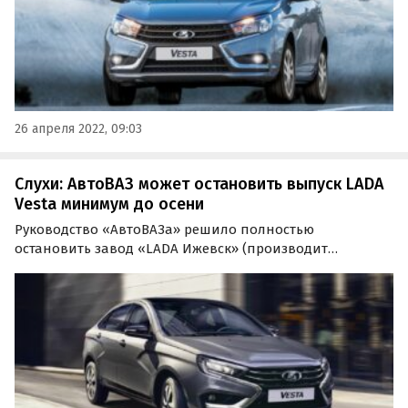
26 апреля 2022, 09:03
Слухи: АвтоВАЗ может остановить выпуск LADA
Vesta минимум до осени
Руководство «АвтоВАЗа» решило полностью
остановить завод «LADA Ижевск» (производит
автомобили семейства LADA Vesta) минимум до осени
текущего года. Об этом сообщает инсайдерский паблик
Avtograd News со ссылкой на несколько независимых
друг от друга…