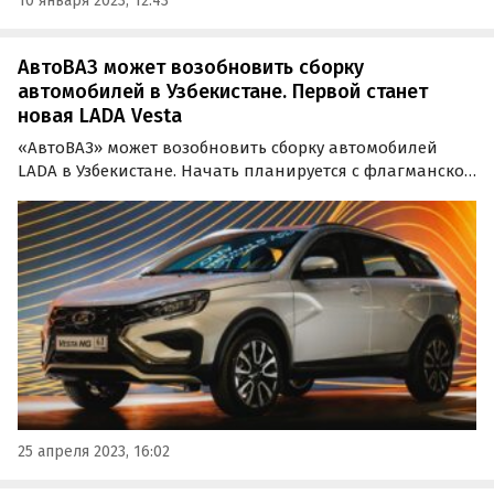
10 января 2023, 12:43
АвтоВАЗ может возобновить сборку
автомобилей в Узбекистане. Первой станет
новая LADA Vesta
«АвтоВАЗ» может возобновить сборку автомобилей
LADA в Узбекистане. Начать планируется с флагманской
модели LADA Vesta нового поколения, сообщил
журналистам президент компании Максим Соколов в
ходе Международной промышленной выставки
«Иннопром.
25 апреля 2023, 16:02