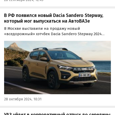
В РФ появился новый Dacia Sandero Stepway,
который мог выпускаться на АвтоВАЗе
В Москве выставили на продажу новый
«вседорожный» хэтчбек Dacia Sandero Stepway 2024
года выпуска. Это европейская версия с
русифицированными интерфейсами, которая с учетом
уплаченного утильсбора и всех оформленных
документов стоит на одном из…
28 октября 2024, 10:31
УАЗ уйдет в корпоративный отпуск до середины