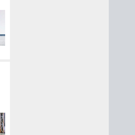
ся
м
го
м
с