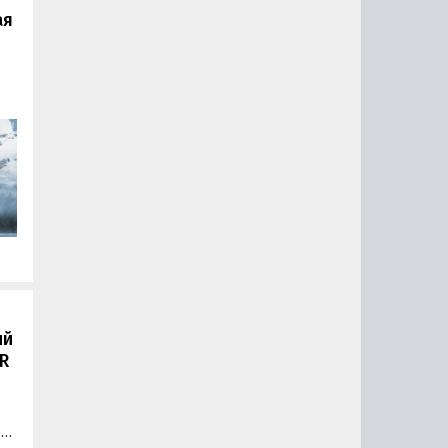
ая
нт
ый
R
ой