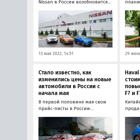
Nissan в России возобновится
плани
не раньше марта следующего
завод
года. Об этом сообщает
компа
издание Automotive News со
2024 г
ссылкой на генерального
презе
директора Nissan Макото
инвес
Учиду.
новой 
млрд р
13 мая 2022, 14:51
29 июня
Стало известно, как
Haval
изменились цены на новые
стоим
автомобили в России с
повыс
начала мая
F7 и F
В первой половине мая свои
Китай
прайс-листы в России
прода
переписали пять
кроссо
автопроизводителей, в том
года п
числе четыре китайских. Об
собой
этом узнали «Автоновости
подоро