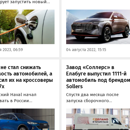
рынок в конце 2021 года,
рует запустить новый
теоретически может появить
 для производства
в России. Косвенным намеко
ктных электромобилей в
на это стал патент на его
оду. Согласно
дизайн, изображения которо
нтации компании,
«Автоновости дня»
тиции в создание этой
обнаружили в открытой базе
площадки составят 3,97
ФИПС.
ублей.
 2023, 06:59
04 августа 2022, 15:15
 не стал снижать
Завод «Соллерс» в
ость автомобилей, а
Елабуге выпустил 1111-й
ил их на кроссоверы
автомобиль под брендо
7x
Sollers
ский Haval начал
Спустя два месяца после
вать в России
запуска сборочного
веры Haval F7 и F7x 2024
производства завод «Соллер
роизводства, которые с
Алабуга» выпустил 1111-й
 «прошлогодними»
автомобиль Sollers. Им стал
жали на 50 – 200 тысяч
цельнометаллический