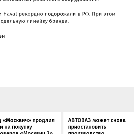
и Haval рекордно
подорожали
в РФ. При этом
одельную линейку бренда.
ен
д «Москвич» продлил
АВТОВАЗ может снова
и на покупку
приостановить
соверов «Москвич 3»
производство