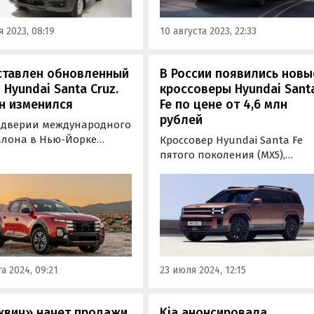
 2023, 08:19
10 августа 2023, 22:33
ставлен обновленный
В России появились новы
 Hyundai Santa Cruz.
кроссоверы Hyundai Sant
н изменился
Fe по цене от 4,6 млн
рублей
ддверии международного
алона в Нью-Йорке
Кроссовер Hyundai Santa Fe
ялась премьера нового
пятого поколения (MX5),
ктного пикапа Hyundai
справивший мировую
Cruz. Модель 2025 года
премьеру в августе прошлог
рпела незначительные
года, поставляется в Россию
ения во внешности и в
«серым» путем. Сегодня эти
ере.
машины продаются на одно
из классифайдов как из
наличия, так и под заказ, и
а 2024, 09:21
23 июля 2024, 12:15
стоят от 4 600 000…
квич» начет продажи
Kia анонсировала