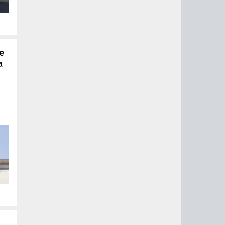
е
a
о
м