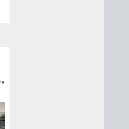
ла
ал
х.