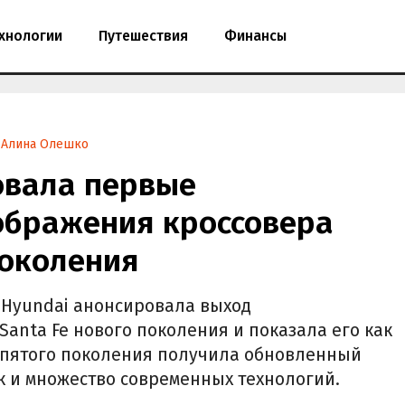
хнологии
Путешествия
Финансы
Алина Олешко
овала первые
бражения кроссовера
поколения
я Hyundai анонсировала выход
anta Fe нового поколения и показала его как
ь пятого поколения получила обновленный
 и множество современных технологий.