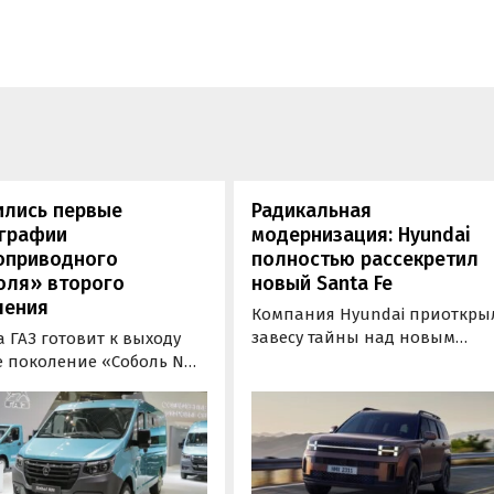
ились первые
Радикальная
графии
модернизация: Hyundai
оприводного
полностью рассекретил
оля» второго
новый Santa Fe
ления
Компания Hyundai приоткры
завесу тайны над новым
 ГАЗ готовит к выходу
поколением своего
е поколение «Соболь NN
популярного кроссовера
 Фотографиями
Hyundai Santa Fe. Еще в июле
ьера и подвески новой
производитель рассекретил
и поделился с публикой
его дизайн, а теперь рассказ
am-канал No Limits, пишут
о технических характеристика
новости дня».