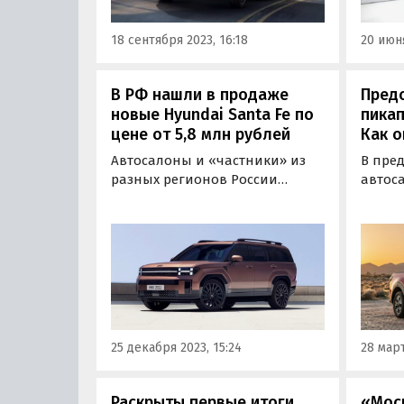
нее от 4,75 до 6,5 млн рублей…
18 сентября 2023, 16:18
20 июня
В РФ нашли в продаже
Пред
новые Hyundai Santa Fe по
пикап
цене от 5,8 млн рублей
Как о
Автосалоны и «частники» из
В пре
разных регионов России
автос
начали активно привозить для
состо
россиян новые Hyundai Santa
компа
Fe в последнем кузове (MX5).
Santa 
Кроссоверы пятой генерации
прете
предлагаются как из наличия,
измен
так и под заказ по цене от 5 800
интерь
000 рублей, пишут…
25 декабря 2023, 15:24
28 март
Раскрыты первые итоги
«Мос