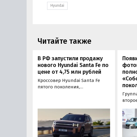
Hyundai
Читайте также
В РФ запустили продажу
Появ
нового Hyundai Santa Fe по
фото
цене от 4,75 млн рублей
полн
«Соб
Кроссовер Hyundai Santa Fe
поко
пятого поколения,
официально представленный
Группа
миру больше месяца назад,
второ
поступил в продажу на
4×4».
российских классифайдах.
интер
Автосалоны из Тюмени и
модел
Владивостока предлагают
Telegr
новинку под заказ, прося за
«Авто