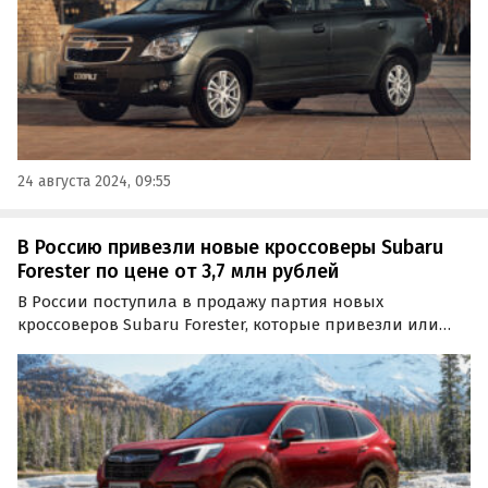
24 августа 2024, 09:55
В Россию привезли новые кроссоверы Subaru
Forester по цене от 3,7 млн рублей
В России поступила в продажу партия новых
кроссоверов Subaru Forester, которые привезли или
только привезут в нашу страну по альтернативным
схемам. Цены на эти машины на одном из сайтов
объявлений стартуют от 3 470 000 рублей, выяснили
«Автоновости…