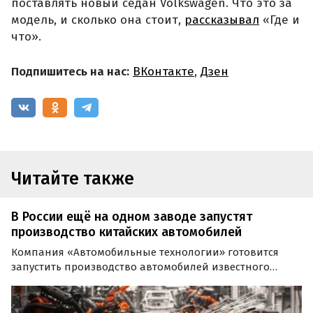
поставлять новый седан Volkswagen. Что это за
модель, и сколько она стоит,
рассказывал
«Где и
что».
Подпишитесь на нас:
ВКонтакте
,
Дзен
Читайте также
В России ещё на одном заводе запустят
производство китайских автомобилей
Компания «Автомобильные технологии» готовится
запустить производство автомобилей известного
китайского бренда в Калужской области. О планах
компании 7 ноября сообщил губернатор Калужской
области Владислав Шапша в своем Telegram-канале.