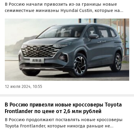
В Россию начали привозить из-за границы новые
семиместные минивэны Hyundai Custin, которые на
некоторых рынках представлены под схожим именем
Custo. Сегодня их «по-серому» поставляют к нам
дилеры, специализированные компании и частные
продавцы…
12 июля 2024, 10:55
В Россию привезли новые кроссоверы Toyota
Frontlander по цене от 2,6 млн рублей
В Россию продолжают поставлять новые кроссоверы
Toyota Frontlander, которые никогда раньше не
продавались на нашем рынке официально. Цены на