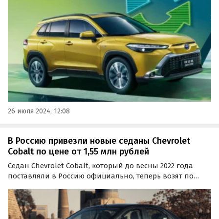
них за последние два месяца практически не
поменялись и по-прежнему стартуют от 2 550 000
рублей, пишут…
26 июля 2024, 12:08
В Россию привезли новые седаны Chevrolet
Cobalt по цене от 1,55 млн рублей
Седан Chevrolet Cobalt, который до весны 2022 года
поставляли в Россию официально, теперь возят по
альтернативным схемам. Цены на них на одном из
сайтов объявлений начинаются от 1 549 000 рублей,
пишут «Автоновости дня».