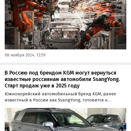
08 ноября 2024, 12:59
В Россию под брендом KGM могут вернуться
известные россиянам автомобили SsangYong.
Старт продаж уже в 2025 году
Южнокорейский автомобильный бренд KGM, ранее
известный в России как SsangYong, готовится к
возвращению на российский рынок. Поставки
начнутся в 2025 году, сообщает пресс-служба компании,
а официальным дистрибьютором марки станет АО
«РЭКС Моторс».