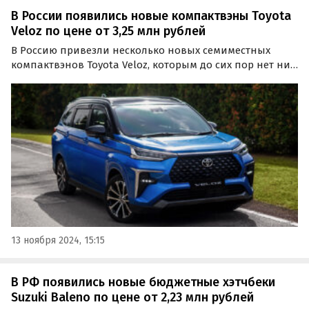
В России появились новые компактвэны Toyota
Veloz по цене от 3,25 млн рублей
В Россию привезли несколько новых семиместных
компактвэнов Toyota Veloz, которым до сих пор нет ни
одной альтернативы среди «китайцев». Цены на них
на одном из классифайдов в ноябре стартуют от 3 250
000 рублей, пишут «Автоновости дня».
13 ноября 2024, 15:15
В РФ появились новые бюджетные хэтчбеки
Suzuki Baleno по цене от 2,23 млн рублей