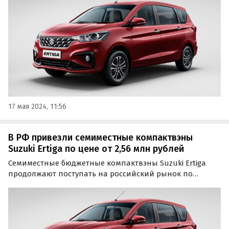
17 мая 2024, 11:56
В РФ привезли семиместные компактвэны
Suzuki Ertiga по цене от 2,56 млн рублей
Семиместные бюджетные компактвэны Suzuki Ertiga
продолжают поступать на российский рынок по
альтернативным схемам. Чаще всего эти машины возят
в Россию дилеры и профессиональные автопродавцы,
а цены на них на одном из классифайдов в июле
начинаются…