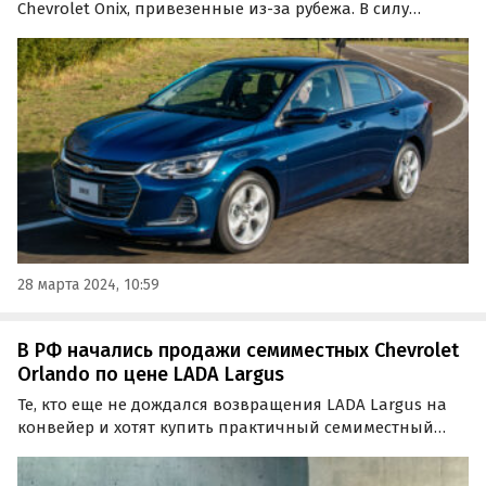
Chevrolet Onix, привезенные из-за рубежа. В силу
невысокой по современным меркам цены, которая на
одном из сайтов объявлений стартует от 1,8 млн рублей,
их можно рассматривать как аналог LADA Vesta и
других…
28 марта 2024, 10:59
В РФ начались продажи семиместных Chevrolet
Orlando по цене LADA Largus
Те, кто еще не дождался возвращения LADA Largus на
конвейер и хотят купить практичный семиместный
автомобиль уже сейчас, могут рассмотреть для этого
Chevrolet Orlando.