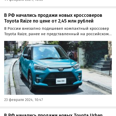
В РФ начались продажи новых кроссоверов
Toyota Raize по цене от 2,45 млн рублей
В России внезапно подешевел компактный кроссовер
Toyota Raize, ранее не представленный на российском
рынке официально. Если месяц назад он стоил на
классифайдах минимум 2 590 000 рублей, то сейчас в
продаже появились автомобили дешевле — цены на
них…
23 февраля 2024, 10:47
В РФ начались продажи новых Toyota Urban