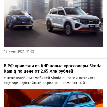
предприятии Dongfeng-Yueda-Kia.
18 июня 2024, 11:02
В РФ привезли из КНР новые кроссоверы Skoda
Kamiq по цене от 2,65 млн рублей
У ценителей автомобилей Skoda в России появился
еще один достойный вариант — компактный
кроссовер Kamiq. Дилеры и частные продавцы
привозят их из Китая, продавая на одном из
классифайдов минимум за 2 650 000 рублей, сообщают
«Автоновости дня».