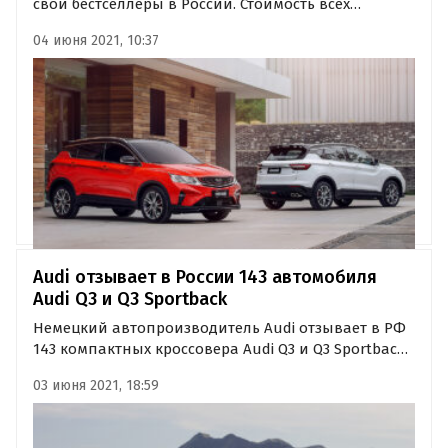
свои бестселлеры в России. Стоимость всех
комплектаций моделей Geely Coolray и Atlas в
04 июня 2021, 10:37
июне 2021 года выросла на 15 и 20 тыс. руб.
соответственно.
Audi отзывает в России 143 автомобиля
Audi Q3 и Q3 Sportback
Немецкий автопроизводитель Audi отзывает в РФ
143 компактных кроссовера Audi Q3 и Q3 Sportback
из-за возможных проблем с ремнем безопасности.
03 июня 2021, 18:59
Как стало известно «Где и что», под отзыв попали
транспортные средства, изготовленные в 2021
году.