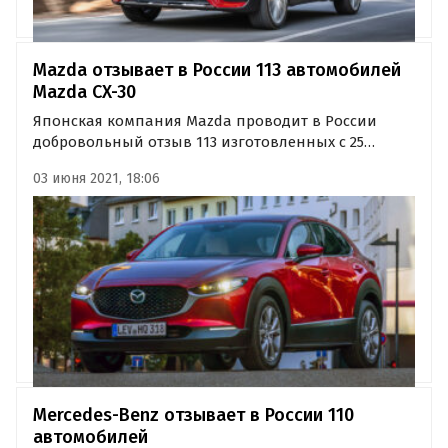
Mazda отзывает в России 113 автомобилей
Mazda CX-30
Японская компания Mazda проводит в России
добровольный отзыв 113 изготовленных c 25
апреля 2019 года по 27 августа 2020 года
03 июня 2021, 18:06
кроссоверов Mazda CX-30. Об этом «Где и что» стало
известно из сообщения на сайте Федерального
агентства по техническому…
Mercedes-Benz отзывает в России 110
автомобилей