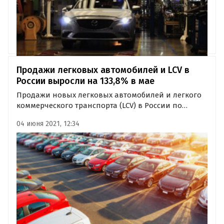
Продажи легковых автомобилей и LCV в
России выросли на 133,8% в мае
Продажи новых легковых автомобилей и легкого
коммерческого транспорта (LCV) в России по
итогам мая 2021 года выросли на 133,8% до 147 378
04 июня 2021, 12:34
единиц. Об этом в пятницу, 4 июня, сообщили
«Автоновости дня» со ссылкой на Ассоциацию
европейского бизнеса…