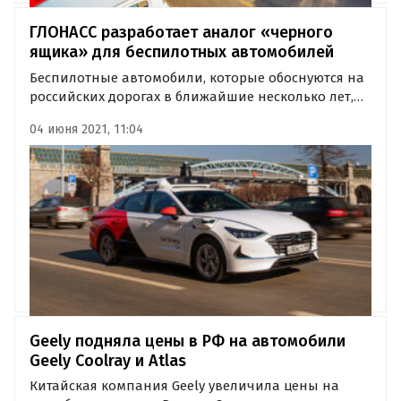
ГЛОНАСС разработает аналог «черного
ящика» для беспилотных автомобилей
Беспилотные автомобили, которые обоснуются на
российских дорогах в ближайшие несколько лет,
получат «черные ящики» – устройства,
04 июня 2021, 11:04
аналогичные тем, что давно есть на самолетах.
Geely подняла цены в РФ на автомобили
Geely Coolray и Atlas
Китайская компания Geely увеличила цены на