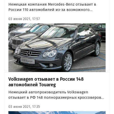
Немецкая компания Mercedes-Benz отзывает в
России 110 автомобилей из-за возможного
несоответствия спецификации клеевого
03 июня 2021, 17:57
соединения между стеклянной крышкой и рамой
сдвижного люка.
Volkswagen отзывает в России 148
автомобилей Touareg
Немецкий автопроизводитель Volkswagen
отзывает в РФ 148 полноразмерных кроссоверов
Touareg, реализованных в период с 2020 по 2021
03 июня 2021, 17:35
годы. Как стало известно «Где и что», причиной
отзывной кампании стали возможные сбои в