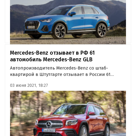
Mercedes-Benz отзывает в РФ 61
автомобиль Mercedes-Benz GLB
Автопроизводитель Mercedes-Benz со штаб-
квартирой в Штутгарте отзывает в России 61
автомобиль Mercedes-Benz GLB (тип 247) из-за
03 июня 2021, 18:27
возможных проблем с креплением облицовки
передних колесных арок. Об этом сообщает
Росстандарт.