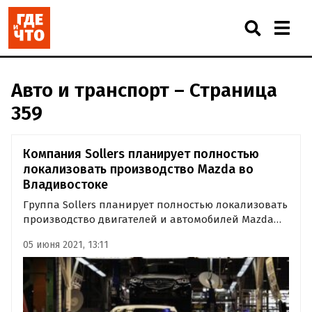
Авто и транспорт – Страница
359
Компания Sollers планирует полностью
локализовать производство Mazda во
Владивостоке
Группа Sollers планирует полностью локализовать
производство двигателей и автомобилей Mazda
на своих мощностях во Владивостоке. Об этом в
05 июня 2021, 13:11
рамках Петербургского международного
экономического форума (ПМЭФ-2021) рассказал
глава компании Вадим Швецов.