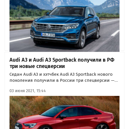
работе системы контроля…
Audi A3 и Audi A3 Sportback получили в РФ
три новые спецверсии
Седан Audi A3 и хэтчбек Audi A3 Sportback нового
поколения получили в России три спецверсии —
Joy, Cosmo и Fun. Взяв за основу стандартные
03 июня 2021, 15:44
комплектации Advance, Design и Sport
соответственно, они получили яркие цвета кузова
и расширенное оснащение.