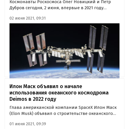
Космонавты Роскосмоса Олег Новицкий и Петр
Дубров сегодня, 2 июня, впервые в 2021 году
вышли в открытый космос. За бортом МКС,
02 июня 2021, 09:31
который они покинули через люк стыковочного
отсека модуля «Поиск», космонавтам предстоит
провести 6 часов 50 минут, в…
Илон Маск объявил о начале
использования океанского космодрома
Deimos в 2022 году
Глава американской компании SpaceX Илон Маск
(Elon Musk) объявил о строительстве океанского
космодрома «Деймос» (Deimos), начало
01 июня 2021, 09:39
эксплуатации которого запланировано на 2022