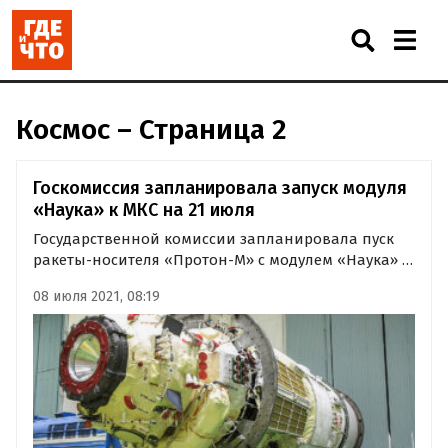
Космос – Страница 2
Госкомиссия запланировала запуск модуля
«Наука» к МКС на 21 июля
Государственной комиссии запланировала пуск
ракеты-носителя «Протон-М» с модулем «Наука» к
Международной космической станции (МКС) на 21
08 июля 2021, 08:19
июля. Об этом «Где и что» стало известно из
сообщения госкорпорации «Роскосмос».