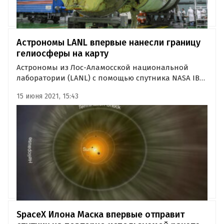
Астрономы LANL впервые нанесли границу
гелиосферы на карту
Астрономы из Лос-Аламосской национальной
лаборатории (LANL) с помощью спутника NASA IBEX
(Interstellar Boundary Explorer) смогли определить,
15 июня 2021, 15:43
как выглядят гелиосфера Солнца и ее границы.
SpaceX Илона Маска впервые отправит