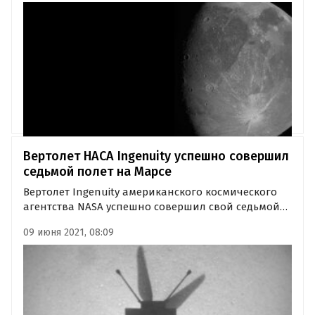
пролёта мимо спутника.
Вертолет НАСА Ingenuity успешно совершил
седьмой полет на Марсе
Вертолет Ingenuity американского космического
агентства NASA успешно совершил свой седьмой
полет над Марсом, в ходе которого сделал
09 июня 2021, 08:09
очередную фотографию. Об этом сообщила в
Twitter Лаборатория реактивного движения NASA.