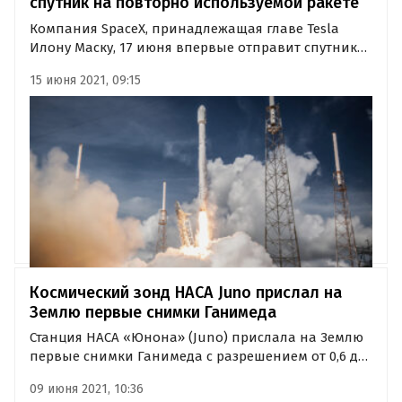
спутник на повторно используемой ракете
Компания SpaceX, принадлежащая главе Tesla
Илону Маску, 17 июня впервые отправит спутник
на повторно используемой ракете Falcon 9. Такой
15 июня 2021, 09:15
полет позволит США сэкономить около 64 млн
долларов, сообщает CNBC.
Космический зонд НАСА Juno прислал на
Землю первые снимки Ганимеда
Станция НАСА «Юнона» (Juno) прислала на Землю
первые снимки Ганимеда с разрешением от 0,6 до
1 км на пиксель, сделанные 7 июня с расстояния 1
09 июня 2021, 10:36
038 км от поверхности. Фото сделаны во время