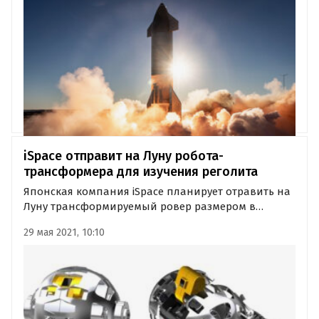
год. Об этом «Где и что» узнали из сообщения
Маска в Twitter.
iSpace отправит на Луну робота-
трансформера для изучения реголита
Японская компания iSpace планирует отравить на
Луну трансформируемый ровер размером в
бейсбольный мяч в 2022 году. Доставка мини-
29 мая 2021, 10:10
вездехода на естественный спутник Земли для
Японского агентства аэрокосмических
исследований (JAXA) запланирована с…