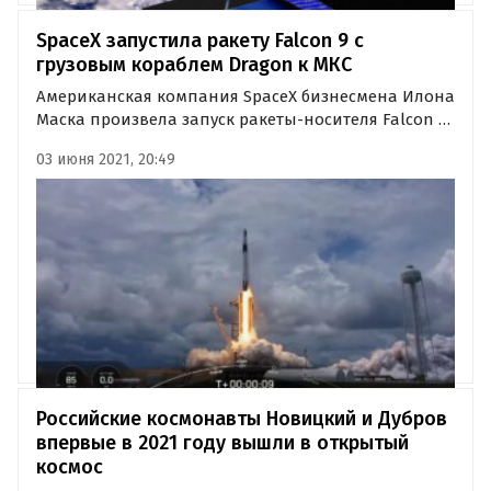
SpaceX запустила ракету Falcon 9 с
грузовым кораблем Dragon к МКС
Американская компания SpaceX бизнесмена Илона
Маска произвела запуск ракеты-носителя Falcon 9
с космическим кораблем Dragon, содержащим груз
03 июня 2021, 20:49
для экипажа МКС.
Российские космонавты Новицкий и Дубров
впервые в 2021 году вышли в открытый
космос