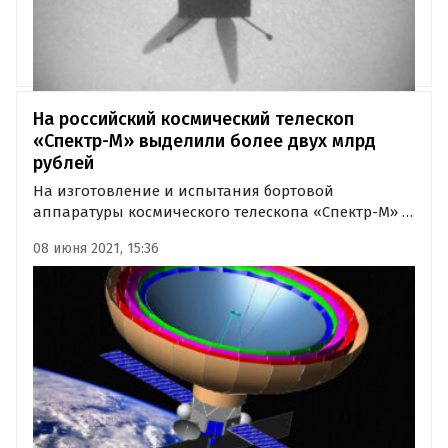
На российский космический телескоп
«Спектр-М» выделили более двух млрд
рублей
На изготовление и испытания бортовой
аппаратуры космического телескопа «Спектр-М» и
наземного научного комплекса выделено 2,2 млрд
08 июня 2021, 15:36
рублей. Об этом сообщают РИА «Новости» со
ссылкой на материалы «Роскосмоса».