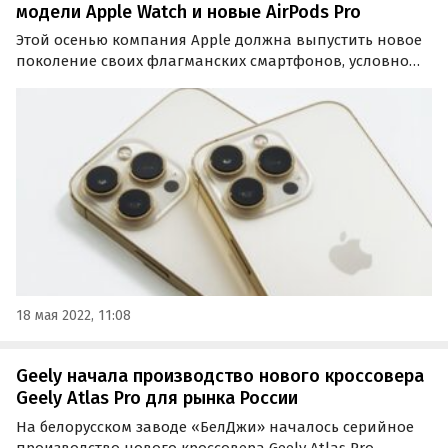
модели Apple Watch и новые AirPods Pro
Этой осенью компания Apple должна выпустить новое
поколение своих флагманских смартфонов, условно
именуемое iPhone 14. А вместе с ними свет увидят и
другие мобильные новинки Apple, о чем сообщает
издание Gizmochina, авторам которого стала известна…
18 мая 2022, 11:08
Geely начала производство нового кроссовера
Geely Atlas Pro для рынка России
На белорусском заводе «БелДжи» началось серийное
производство нового кроссовера Geely Atlas Pro,