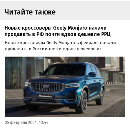
Читайте также
Новые кроссоверы Geely Monjaro начали
продавать в РФ почти вдвое дешевле РРЦ
Новые кроссоверы Geely Monjaro в феврале начали
продавать в России почти вдвое дешевле их
официальных «прайсовых» цен. Например, «частник»
из Нижнего Новгорода готов привезти такой
автомобиль за 2 700 000 рублей, тогда как по «прайсу»
он стоит от 4…
05 февраля 2024, 13:44