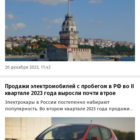
По прогнозу АТОР, российский турпоток в Турцию за 12
месяцев текущего года составит не менее 6,3…
26 декабря 2023, 11:43
Продажи электромобилей с пробегом в РФ во II
квартале 2023 года выросли почти втрое
Электрокары в России постепенно набирают
популярность. Во втором квартале 2023 года продажи
подержанных электромобилей на российском рынке
выросли на 182,5% по сравнению с аналогичным
периодом прошлого года, сообщают «Автоновости
дня» со ссылкой на…