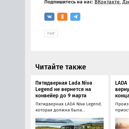
Подпишитесь на нас:
ВКонтакте
,
Дз
Ford
Читайте также
Пятидверная Lada Niva
LADA 
Legend не вернется на
верну
конвейер до 9 марта
конц
Пятидверная LADA Niva Legend,
Произв
которая должна была
приос
вернуться на конвейер 1 марта,
минув
вернется на него в лучшем
отсутс
случае 9 марта. Об этом
продо