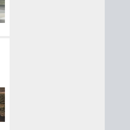
.
д
0