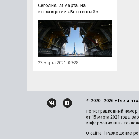
Сегодня, 23 марта, на
космодроме «Восточный»
началась активная фаза
подготовки к запуску ракеты
космического назначения
«Союз-2.1б» по программе
второго стартового дня. Об
этом портал «Где и Что» узнал
в пресс-службе Роскосмоса.
23 марта 2021, 09:28
© 2020—2026 «Где и что
Регистрационный номер и
от 15 марта 2021 года, 
информационных техноло
О сайте
|
Размещение ре