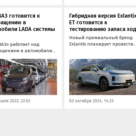
АЗ готовится к
Гибридная версия Exlanti
ращению в
ЕТ готовится к
мобили LADA системы
тестированию запаса хо
Новый премиальный бренд
Exlantix планирует провести
ВАЗ» работает над
испытание запаса хода на
ащением в автомобили
полноразмерном кроссовере
антиблокировочной
ET с последовательной
ы тормозов (ABS),
гибридной силовой
я из-за санкций стала
установкой.
упна для них с лета 2022
аля 2023, 22:02
03 октября 2024, 14:23