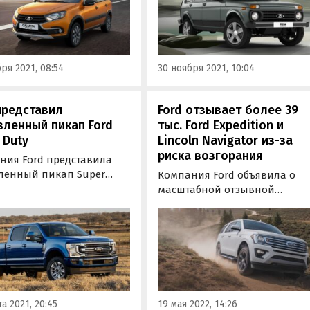
ум до конца месяца. По
минимум до января 2022 года
арительным данным
ка «Нетипичный
З» в соцсети
ря 2021, 08:54
30 ноября 2021, 10:04
акте», уже
овленная линия…
представил
Ford отзывает более 39
ленный пикап Ford
тыс. Ford Expedition и
 Duty
Lincoln Navigator из-за
риска возгорания
ния Ford представила
ленный пикап Super
Компания Ford объявила о
Второй за два года
масштабной отзывной
йлинг добавил
кампании из-за риска
канскому грузовичку
возгорания автомобилей. По
нительный стайлинг
отзыв в США попали почти 4
, новые варианты
тысяч внедорожников Ford
ки салона и передовой
Expedition и Lincoln Navigator
имедийный комплекс
2021 модельного года.
ртого поколения.
а 2021, 20:45
19 мая 2022, 14:26