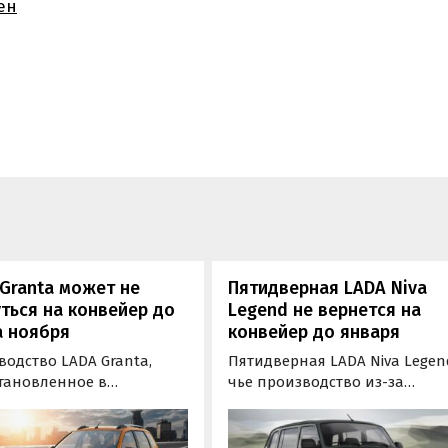
ен
Granta может не
Пятидверная LADA Niva
ться на конвейер до
Legend не вернется на
а ноября
конвейер до января
одство LADA Granta,
Пятидверная LADA Niva Legen
тановленное в
чье производство из-за
ший четверг из-за
нехватки компонентов было
твия компонентов,
прекращено еще в октябре, н
лжит простаивать как
вернется на конвейер