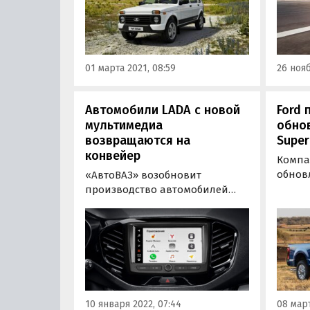
сообщает паблик «AvtoVAZ
миним
News» со ссылкой на
предв
собственные источники с
пабли
АвтоВАЗа.
АвтоВА
01 марта 2021, 08:59
26 нояб
«ВКонт
остан
Автомобили LADA с новой
Ford 
мультимедиа
обнов
возвращаются на
Super
конвейер
Компа
обнов
«АвтоВАЗ» возобновит
Duty. 
производство автомобилей
реста
LADA с мультимедийной
амери
системой EnjoY Pro в январе
допол
2022 года. Об этом сообщает
пакет
паблик «Нетипичный
отдел
АвтоВАЗ»со ссылкой на план
мульт
модельного ряда компании на
четве
первый месяц наступившего
10 января 2022, 07:44
08 март
года.