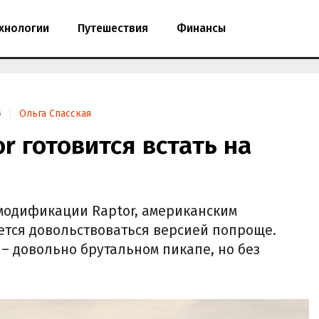
хнологии
Путешествия
Финансы
5
Ольга Спасская
r готовится встать на
модификации Raptor, американским
ется довольствоваться версией попроще.
r – довольно брутальном пикапе, но без