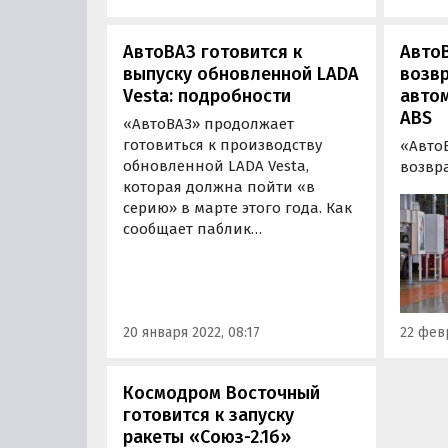
АвтоВАЗ готовится к
АвтоВ
выпуску обновленной LADA
возв
Vesta: подробности
авто
ABS
«АвтоВАЗ» продолжает
готовиться к производству
«Авто
обновленной LADA Vesta,
возвр
которая должна пойти «в
LADA 
серию» в марте этого года. Как
систем
сообщает паблик
котора
«Нетипичный АвтоВАЗ» в
недост
соцсети «ВКонтакте»,
года.
соответствующая работа сейчас
ведется не только на
20 января 2022, 08:17
22 февр
конвейере в…
Космодром Восточный
готовится к запуску
ракеты «Союз-2.1б»