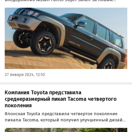
экземпляр 2022 года выпуска мультибрендовый дилер
из Новосибирска просит 8 100 000 рублей, сообщают
«Автоновости дня».
27 января 2024, 12:10
Компания Toyota представила
среднеразмерный пикап Tacoma четвертого
поколения
Японская Toyota представила четвертое поколение
пикапа Tacoma, который получил улучшенный дизайн
и новое оснащение, а также гибридную силовую