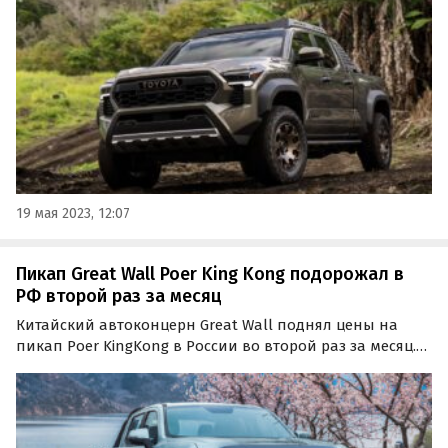
установку. Дизайн автомобиля был вдохновлен
моделью Tundra последнего поколения, сообщает
110km.ru.
19 мая 2023, 12:07
Пикап Great Wall Poer King Kong подорожал в
РФ второй раз за месяц
Китайский автоконцерн Great Wall поднял цены на
пикап Poer KingKong в России во второй раз за месяц.
Обе его комплектации подорожали на 200 тыс. рублей
или 6,3-6,7%, сообщает портал «Автоновости дня»
Интересно, что размер прибавки сейчас оказался…