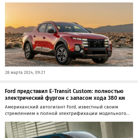
пикапа Hyundai Santa Cruz. Модель 2025 года
претерпела незначительные изменения во внешности
и в интерьере.
28 марта 2024, 09:21
Ford представил E-Transit Custom: полностью
электрический фургон с запасом хода 380 км
Американский автогигант Ford, известный своим
стремлением к полной электрификации модельного
ряда, сделал большой шаг вперед в этом направлении,
представив совершенно новую версию Transit на
электричестве, получившую название E-Transit Custom.