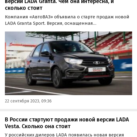
версии LADA Granta. Чем она интересна, и
сколько стоит
Компания «АвтоВАЗ» объявила о старте продаж новой
LADA Granta Sport. Версия, оснащенная
форсированным до 118 сил двигателем и
перенастроенным под активную езду шасси, доступна
в двух вариантах кузова — седан и лифтбек.
22 сентября 2023, 09:36
В России стартуют продажи новой версии LADA
Vesta. Сколько она стоит
У российских дилеров LADA появилась новая версия