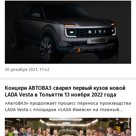
модели будет строго засекречен. Об этом сказал
президент компании Николя Мор в своем новогоднем
поздравлении.
30 декабря 2021, 11:43
Концерн АВТОВАЗ сварил первый кузов новой
LADA Vesta в Тольятти 13 ноября 2022 года
«АвтоВАЗ» продолжает процесс переноса производства
LADA Vesta с площадки «LADA Ижевск» на главный
завод в Тольятти. Сегодня, 13 октября, на новом для
модели месте были сварены первые три кузова,
сообщает пресс-служба компании.