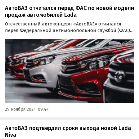
АвтоВАЗ отчитался перед ФАС по новой модели
продаж автомобилей Lada
Отечественный автоконцерн «АвтоВАЗ» отчитался
перед Федеральной антимонопольной службой (ФАС)
России об отсутствии планов по продаже своих машин
с навязанным допоборудованием. Об этом сообщают
«Автоновости дня» со ссылкой на пресс-службу ФАС.
29 ноября 2021, 09:44
АвтоВАЗ подтвердил сроки выхода новой Lada
Niva