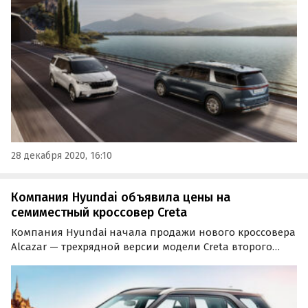
рублей.
28 декабря 2020, 16:10
Компания Hyundai объявила цены на
семиместный кроссовер Creta
Компания Hyundai начала продажи нового кроссовера
Alcazar — трехрядной версии модели Creta второго
поколения. Новинка, доступная с семиместным либо
шестиместным салоном, предложена в Индии в трех
комплектациях (Prestige, Platinum и Signature) по…