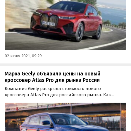
xDrive50 по цене от 8 500 000 рублей.
02 июня 2021, 09:29
Марка Geely объявила цены на новый
кроссовер Atlas Pro для рынка России
Компания Geely раскрыла стоимость нового
кроссовера Atlas Pro для российского рынка. Как
сообщают «Автоновости дня», уже с завтрашнего дня
он будет доступен для заказа в двух комплектациях
(Flagship и Flagship+) по цене 2 119 990 и 2 184 990
рублей.