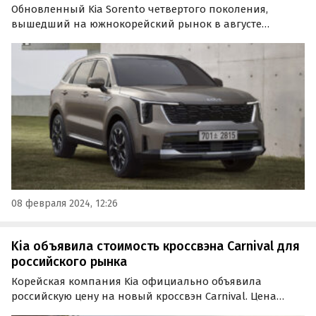
Обновленный Kia Sorento четвертого поколения,
вышедший на южнокорейский рынок в августе
прошлого года, вновь появился в продаже в России. К
тому же, он стал намного доступнее: если в декабре за
него просили 7 500 000 рублей, то сейчас еще более…
08 февраля 2024, 12:26
Kia объявила стоимость кроссвэна Carnival для
российского рынка
Корейская компания Kia официально объявила
российскую цену на новый кроссвэн Carnival. Цена
модели в России в версии Comfort составит 2 599 900