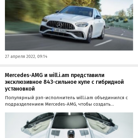
27 апреля 2022, 09:14
Mercedes-AMG и will.i.am представили
эксклюзивное 843-сильное купе с гибридной
установкой
Популярный рэп-исполнитель will.i.am объединился с
подразделением Mercedes-AMG, чтобы создать
эксклюзивный автомобиль Will.I.AMG. Модель,
получившая название The Flip, представляет собой
спортивное купе с начинкой от гибридного лифтбека
Mercedes-AMG…