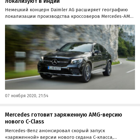
локализуют в Индии
Немецкий концерн Daimler AG расширяет географию
локализации производства кроссоверов Mercedes-AMG
GLC 43 Coupe. Теперь эти модели будут собирать в
городе Чекане (Индия, штат Махараштра), сообщает
издание The Indian Wire.
07 ноября 2020, 21:54
Mercedes готовит заряженную AMG-версию
нового C-Class
Mercedes-Benz анонсировал скорый запуск
«заряженной» версии нового седана C-класса,