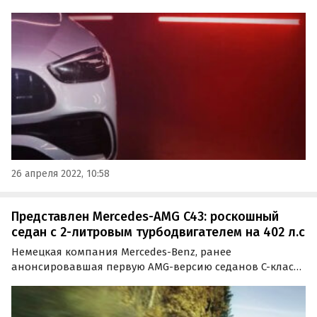
представленного в феврале прошлого года. Mercedes-
AMG C-Class нового поколения ждут изменения как в
дизайне, так и в оборудовании, о чем сообщают
«Автоновости дня».
26 апреля 2022, 10:58
Представлен Mercedes-AMG C43: роскошный
седан с 2-литровым турбодвигателем на 402 л.с
Немецкая компания Mercedes-Benz, ранее
анонсировавшая первую AMG-версию седанов C-класса
нового поколения, представила Mercedes-AMG C43 2023
модельного года.