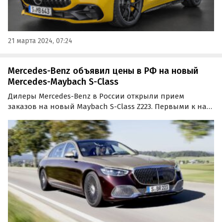
21 марта 2024, 07:24
Mercedes-Benz объявил цены в РФ на новый
Mercedes-Maybach S-Class
Дилеры Mercedes-Benz в России открыли прием
заказов на новый Maybach S-Class Z223. Первыми к нам
приедут две «старшие» версии – S 580 с
четырехлитровой 503-сильной «битурбовосьмеркой» и
S 680 с шестилитровым 630-сильным V12 стоимостью
19 990 000 и…