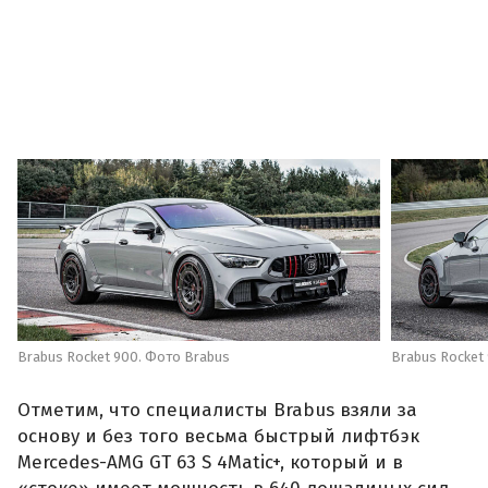
Brabus Rocket 900. Фото Brabus
Brabus Rocket
Отметим, что специалисты Brabus взяли за
основу и без того весьма быстрый лифтбэк
Mercedes-AMG GT 63 S 4Matic+, который и в