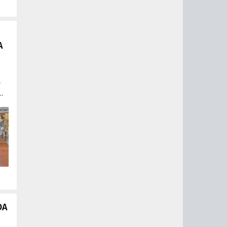
A
»
ой
й
DA