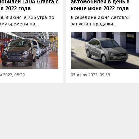
обилей LADA Granta с
автомобилей в день в
я 2022 года
конце июня 2022 года
я, 8 июня, в 7:36 утра по
В середине июня АвтоВАЗ
ому времени на
запустил продажи
йер тольяттинского
«упрощенной» версии LADA
а «АвтоВАЗа» встала
Granta. Спрос на новое
я «упрощенная» LADA
исполнение быстро растет: з
. За дневную смену
последние две недели июня
руется выпустить 68
было продано 447 таких
ных машин, пишут
автомобилей, сообщает
новости дня» со ссылкой
«Нетипичный АвтоВАЗ».
 2022, 08:29
05 июля 2022, 09:39
общество Avtograd…