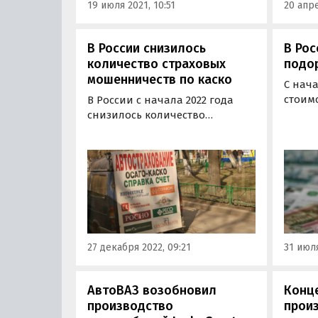
19 июля 2021, 10:51
20 апре
В России снизилось
В Рос
количество страховых
подо
мошенничеств по каско
С нача
стоимо
В России с начала 2022 года
выросл
снизилось количество
сообщ
мошеннических действий в
ссылк
автостраховании. К такому
крупн
выводу пришел Всероссийский
страх
союз страховщиков (ВСС),
проанализировав данные за
январь — сентябрь нынешнего
года, пишет «Коммерсантъ».
27 декабря 2022, 09:21
31 июля
АвтоВАЗ возобновил
Конц
производство
прои