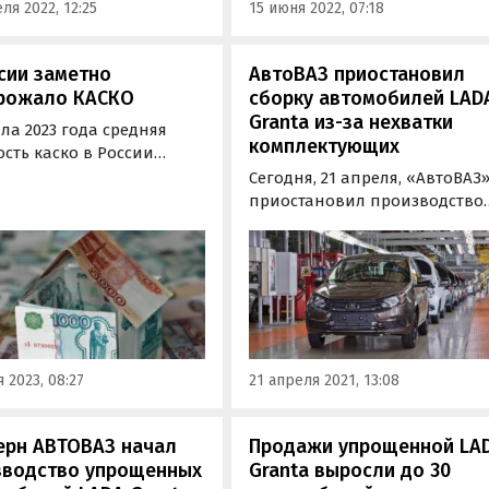
ля 2022, 12:25
15 июня 2022, 07:18
сии заметно
АвтоВАЗ приостановил
рожало КАСКО
сборку автомобилей LAD
Granta из-за нехватки
ла 2023 года средняя
комплектующих
сть каско в России
а на 5-14%. Об этом
Сегодня, 21 апреля, «АвтоВАЗ
ают «Известия» со
приостановил производство
ой на представителей
автомобилей семейства LADA
ейших отечественных
Granta. Как сообщают
овых компаний.
«Автоновости дня» со ссылк
на «Avtograd News», причино
остановки конвейера стало
«отсутствие некоторых
комплектующих».
 2023, 08:27
21 апреля 2021, 13:08
ерн АВТОВАЗ начал
Продажи упрощенной LA
зводство упрощенных
Granta выросли до 30