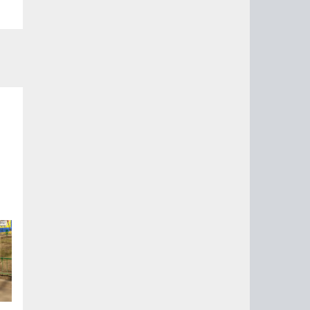
ра
».
ли