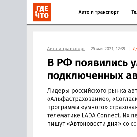
Авто и транспорт
Те
Авто и транспорт
25 мая 2021, 12:39
Д
В РФ появились 
подключенных ав
Лидеры российского рынка авт
«АльфаСтрахование», «Согласи
программы «умного» страхова
телематике LADA Connect. Их п
пишут «
Автоновости дня
» со с