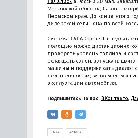
начались
в России 20 мая. Заказат
Московской области, Санкт-Петерб
Пермском крае. До конца этого г
дилерской сети LADA по всей Росс
Система LADA Connect предлагаетс
помощью можно дистанционно кон
проверять уровень топлива и сос
охлаждать салон, запускать двиг
машины и поддерживать диалог с 
неисправностях, записываться на
эксплуатации автомобиля.
Подпишитесь на нас:
ВКонтакте
,
Дз
LADA
АвтоВАЗ