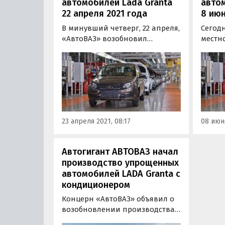
автомобилей Lada Granta
автом
22 апреля 2021 года
8 июн
В минувший четверг, 22 апреля,
Сегодн
«АвтоВАЗ» возобновил
местн
производство автомобилей
конве
семейства LADA Granta,
завод
приостановленное в среду из-
перва
за нехватки комплектующих. Об
Granta
этом передают «РИА Новости»
плани
со ссылкой на пресс-службу
товар
предприятия.
«Авто
23 апреля 2021, 08:17
08 июня
на со
Автогигант АВТОВАЗ начал
производство упрощенных
автомобилей LADA Granta с
кондиционером
Концерн «АвтоВАЗ» объявил о
возобновлении производства
автомобилей семейства Granta