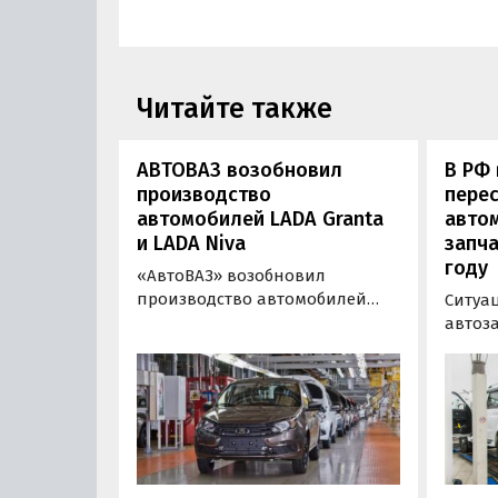
Читайте также
АВТОВАЗ возобновил
В РФ
производство
перес
автомобилей LADA Granta
авто
и LADA Niva
запча
году
«АвтоВАЗ» возобновил
производство автомобилей
Ситуа
семейств LADA Granta и LADA
автоз
Niva, приостановленное в
только
минувшую пятницу, 16 июля,
страх
из-за нехватки электронных
вынуж
компонентов. Об этом пишут
под об
«РИА Новости» со ссылкой на
«в ре
официального представителя
компании.