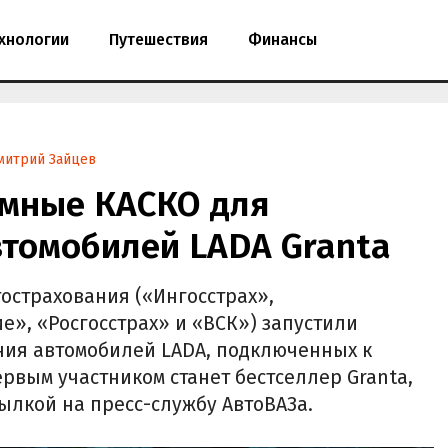
хнологии
Путешествия
Финансы
митрий Зайцев
умные КАСКО для
томобилей LADA Granta
острахования («Ингосстрах»,
е», «Росгосстрах» и «ВСК») запустили
ния автомобилей LADA, подключенных к
ервым участником станет бестселлер Granta,
сылкой на пресс-службу АвтоВАЗа.