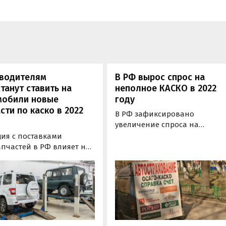
 водителям
В РФ вырос спрос на
танут ставить на
неполное КАСКО в 2022
мобили новые
году
сти по каско в 2022
В РФ зафиксировано
увеличение спроса на
неполное КАСКО. Об этом
ция с поставками
сообщают «Известия» со
апчастей в РФ влияет не
ссылкой на данные агрегато
 на цены, но и на работу
страховых услуг «Страховка.ру
овых компаний, которые
Как рассказали представите
дены подстраиваться
интернет-сервиса, число
стоятельства буквально
запросов на покупку КАСКО
альном времени».
только от угона и…