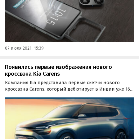
07 июля 2021, 15:39
Появились первые изображения нового
кроссвэна Kia Carens
Компания Kia представила первые скетчи нового
кроссвэна Carens, который дебютирует в Индии уже 16
декабря. Новинка, названная корейцами «смелым и
изысканным» автомобилем для отдыха, получит
узнаваемый и смелый дизайн, трехрядный салон и
современное…