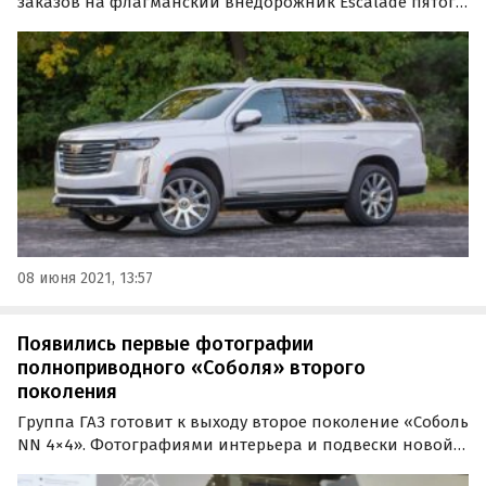
заказов на флагманский внедорожник Escalade пятого
поколения. Цены на автомобиль, доступный с
безальтернативным бензиновым двигателем V8 (416 л.
08 июня 2021, 13:57
Появились первые фотографии
полноприводного «Соболя» второго
поколения
Группа ГАЗ готовит к выходу второе поколение «Соболь
NN 4×4». Фотографиями интерьера и подвески новой
модели поделился с публикой Telegram-канал No Limits,