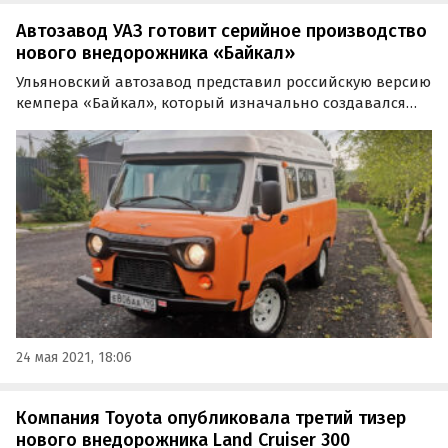
Автозавод УАЗ готовит серийное производство
нового внедорожника «Байкал»
Ульяновский автозавод представил российскую версию
кемпера «Байкал», который изначально создавался
под европейский рынок. Мелкосерийной сборкой таких
автодомов займется партнер УАЗа – компания
«Автодом», а начать их продажи планируется сразу
после…
24 мая 2021, 18:06
Компания Toyota опубликовала третий тизер
нового внедорожника Land Cruiser 300