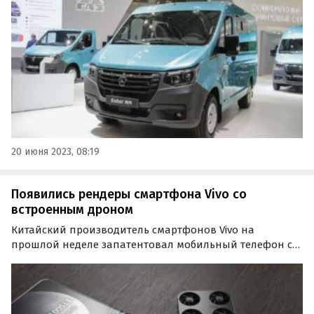
пишут «Автоновости дня».
20 июня 2023, 08:19
Появились рендеры смартфона Vivo со
встроенным дроном
Китайский производитель смартфонов Vivo на
прошлой неделе запатентовал мобильный телефон с
камерой-дроном. Сейчас в Сети появились 3D-рендеры
по мотивам патентных изображений,
визуализирующие уникальный смартфон со
встроенной камерой, которая может…