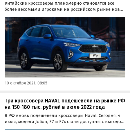
Китайские кроссоверы планомерно становятся все
более весомыми игроками на российском рынке новых
автомобилей сегмента SUV. Это происходит в первую
очередь благодаря интересным ценовым
предложениям и широкому модельному ряду.
10 октября 2021, 08:05
Три кроссовера HAVAL подешевели на рынке РФ
на 150-180 тыс. рублей в июле 2022 года
В РФ вновь подешевели кроссоверы Haval. Сегодня, 4
июля, модели Jolion, F7 и F7x стали доступны с выгодой,
которая снизила их рекомендованные розничные