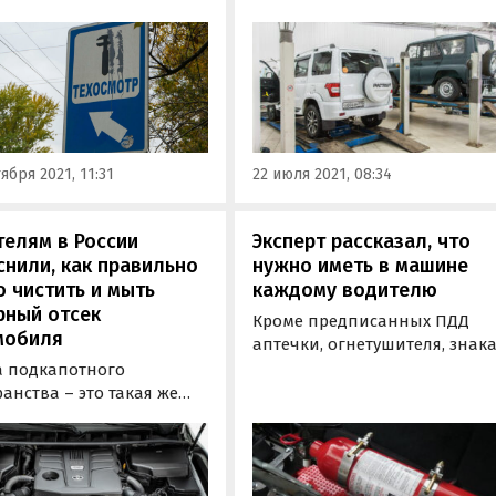
ршенствования и смены
требуют дорогостоящего
ера этой процедуры с
ремонта, лучше продать его. 
тельного на
этом заявил агентству «Пра
вольный сохраняют
гендиректор сети автосалон
ьность по сей день.
Fresh Auto Денис Мигаль.
ября 2021, 11:31
22 июля 2021, 08:34
елям в России
Эксперт рассказал, что
нили, как правильно
нужно иметь в машине
 чистить и мыть
каждому водителю
рный отсек
Кроме предписанных ПДД
мобиля
аптечки, огнетушителя, знак
аварийной остановки, троса
а подкапотного
светоотражающего жилета,
анства – это такая же
есть еще несколько вещей,
я и полезная для
которые желательно возить с
обиля процедура, как и
собой каждому водителю.
чная мойка кузова.
ца лишь в наличии