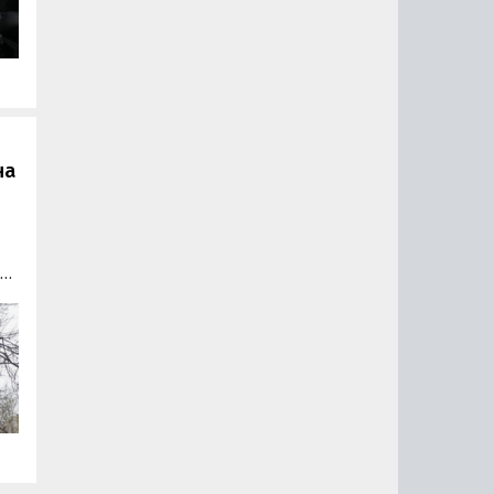
на
ли
й
ет