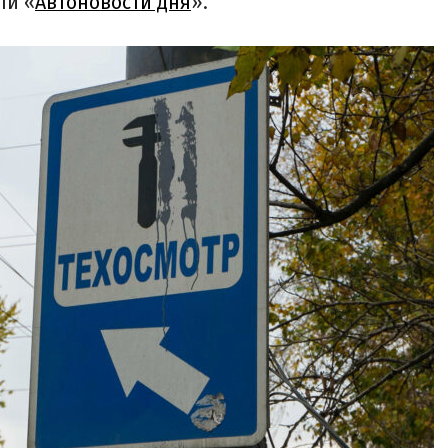
ли «
Автоновости дня
».