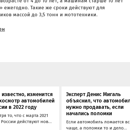
озрасте от 4 до 10 лет, а машинам старше 10 лет
» ежегодно. Такие же сроки действуют для
ков массой до 3,5 тонн и мототехники.
ен
 известно, изменится
Эксперт Денис Мигаль
ехосмотр автомобилей
объяснил, что автомоби
сии в 2022 году
нужно продавать, если
начались поломки
ря то, что с марта 2021
в России действуют новые
Если автомобиль ломается вс
ла техосмотра, вопросы
чаще, а поломки то и дело