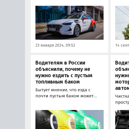
усове
специалистов для разработки
характ
пятого по счету поколения
обяза
беспилотных автомобилей. Об
добро
этом сообщает «Коммерсант»,
актуал
обнаруживший
соответствующее объявление
на официальной странице
23 января 2024, 09:52
14 сент
«Яндекса» в Linkedin.
Водителям в России
Водит
объяснили, почему не
объяс
нужно ездить с пустым
нужно
топливным баком
мото
авто
Бытует мнение, что езда с
почти пустым баком может
Чистк
быть опасна как для двигателя,
простр
так и для всей топливной
нужна
системы автомобиля: мол,
автом
возникнет «завоздушивание»,
привы
и топливный насос быстро
Разни