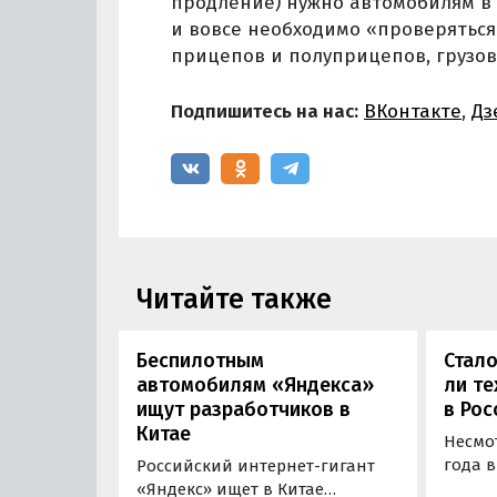
продление) нужно автомобилям в в
и вовсе необходимо «проверяться
прицепов и полуприцепов, грузови
Подпишитесь на нас:
ВКонтакте
,
Дз
Читайте также
Беспилотным
Стало
автомобилям «Яндекса»
ли т
ищут разработчиков в
в Рос
Китае
Несмот
года 
Российский интернет-гигант
прави
«Яндекс» ищет в Китае