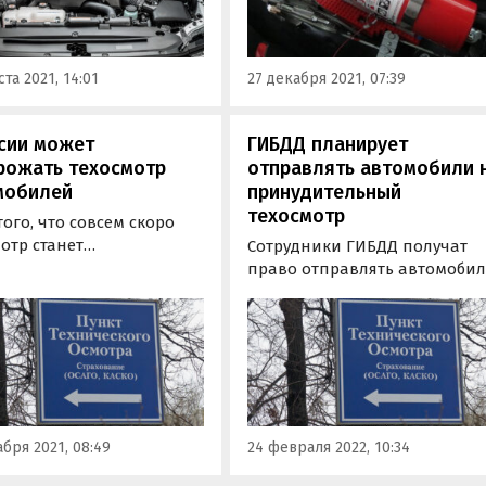
еля, электроники и
 узлов, к которым
т подходить с особой
ста 2021, 14:01
27 декабря 2021, 07:39
ожностью.
сии может
ГИБДД планирует
рожать техосмотр
отправлять автомобили 
мобилей
принудительный
техосмотр
того, что совсем скоро
отр станет
Сотрудники ГИБДД получат
вольным, многие
право отправлять автомоби
торы ТО не желают
россиян на принудительный
евать аккредитацию и
(внеплановый) техосмотр в
тся уйти с рынка. В
случае выявления хотя бы
тве компромиссного
одной серьезной техническо
ия они предлагают
неисправности, которая мож
рить перечень условий,
повлиять на безопасность
оторых нужно будет…
дорожного движения.
бря 2021, 08:49
24 февраля 2022, 10:34