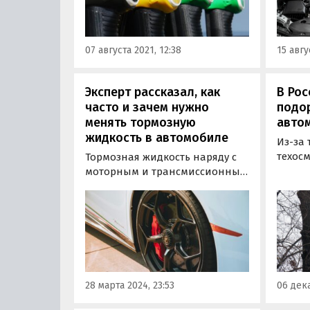
выйдет из строя.
двигат
других
следуе
07 августа 2021, 12:38
15 авгу
остор
Эксперт рассказал, как
В Рос
часто и зачем нужно
подо
менять тормозную
авто
жидкость в автомобиле
Из-за 
техосм
Тормозная жидкость наряду с
добро
моторным и трансмиссионным
опера
маслами нуждается в
продл
периодической плановой
готовя
замене. Зачем и как часто
качес
нужно менять ее, рассказал
решен
«Автоновостям
расши
дня» технический директор
при к
международной сети
28 марта 2024, 23:53
06 дека
автосервисов Fit Service
Никита…