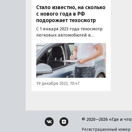
Стало известно, на сколько
с нового года в РФ
подорожает техосмотр
С 1 января 2023 года техосмотр
легковых автомобилей в
России подорожает в среднем
на 57%. Такой прогноз в
понедельник, 19 декабря,
опубликовала газета
«Коммерсантъ» на основе
анализа проиндексированных
региональными властями
19 декабря 2022, 10:47
предельно допустимых…
© 2020—2026 «Где и что
Регистрационный номер и