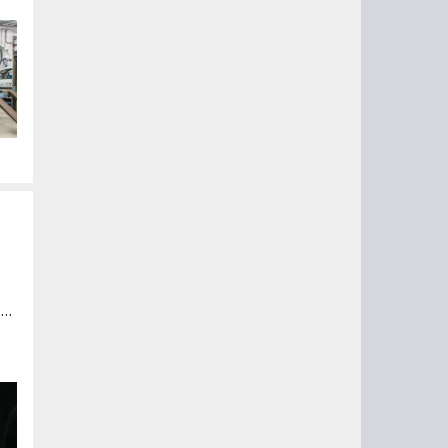
Об
йм»
ов
а
 и