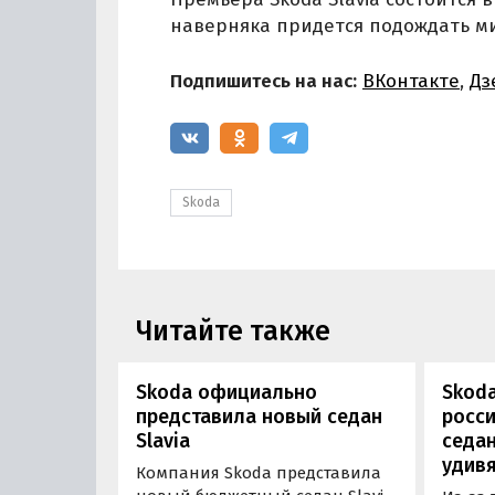
наверняка придется подождать ми
Подпишитесь на нас:
ВКонтакте
,
Дз
Skoda
Читайте также
Skoda официально
Skoda
представила новый седан
росси
Slavia
седан
удив
Компания Skoda представила