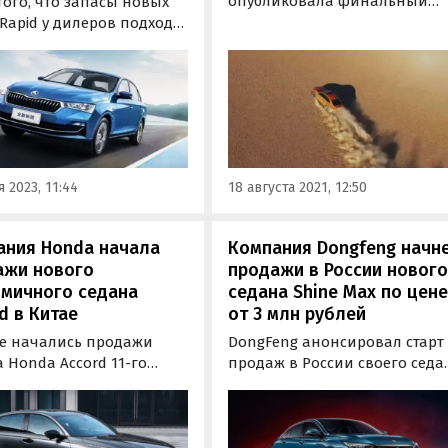
опубликовала финальный
того, что запасы новых
тизер седана WRX нового
Rapid у дилеров подходят
поколения, чья премьера
у, а их производство в
должна состояться уже завтра
 не ведется больше года,
19 августа. На сей раз японц
ь эти автомобили
показали «олдскульные»
ляют в Россию из Китая.
аналоговые приборы с
традиционными шкалами и
коробку передач модели,
 2023, 11:44
18 августа 2021, 12:50
которая…
ания Honda начала
Компания Dongfeng начн
ажи нового
продажи в России новог
омичного седана
седана Shine Max по цен
d в Китае
от 3 млн рублей
ае начались продажи
DongFeng анонсировал старт
 Honda Accord 11-го
продаж в России своего седа
ения. На рынке
Shine Max. Модель, которую
бесной он будет
окрестили китайским
гаться с двумя
конкурентом Toyota Camry,
ами на выбор, один из
поступит в продажу в