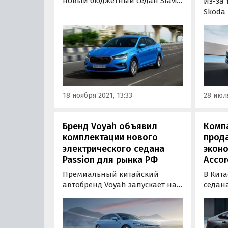
новый бюджетный седан Slavia.
Из-за 
Четырехдверка, похожая на
Skoda 
лифтбек Rapid, стала второй
к конц
моделью бренда после
Калуге
кроссовера Kushaq,
тепер
разработанной специально
постав
индийского рынка.
18 ноября 2021, 13:33
28 июля
Бренд Voyah объявил
Комп
комплектации нового
прод
электрического седана
экон
Passion для рынка РФ
Accor
Премиальный китайский
В Кит
автобренд Voyah запускает на
седана
российском рынке свой
покол
флагманский
Подне
полноприводный седан под
предла
названием Passion. Он стал
мотор