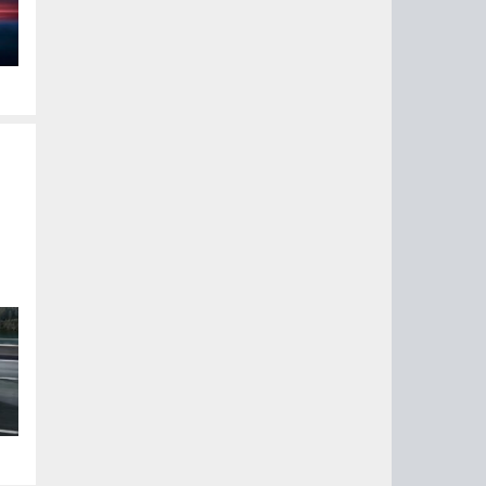
,
»
 2
м
ти