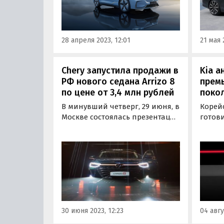
третьим автомобилем в
котор
модельном ряду Voyah в
iXBT.co
России.
28 апреля 2023, 12:01
21 мая 
Chery запустила продажи в
Kia а
РФ нового седана Arrizo 8
премь
по цене от 3,4 млн рублей
поко
В минувший четверг, 29 июня, в
Корей
Москве состоялась презентация
готов
нового бизнес-седана Chery
новый 
Arrizo 8 для России. Новинка
премь
уже доступна у дилеров в
в Мехи
комплектациях Prestige и
август
Ultimate, а также специальной
време
лимитированной версии
«Авто
Ultimate SE по цене от 3 399…
30 июня 2023, 12:23
04 авгу