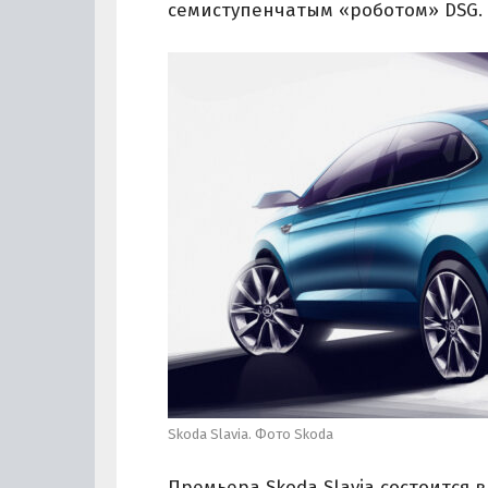
семиступенчатым «роботом» DSG.
Skoda Slavia. Фото Skoda
Премьера Skoda Slavia состоится 