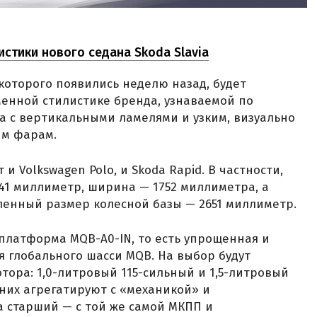
истики нового седана Skoda Slavia
которого появились неделю назад, будет
енной стилистике бренда, узнаваемой по
 с вертикальными ламелями и узким, визуально
ым фарам.
 и Volkswagen Polo, и Skoda Rapid. В частности,
41 миллиметр, ширина — 1752 миллиметра, а
ленный размер колесной базы — 2651 миллиметр.
 платформа MQB-A0-IN, то есть упрощенная и
 глобального шасси MQB. На выбор будут
тора: 1,0-литровый 115-сильный и 1,5-литровый
них агрегатируют с «механикой» и
 старший — с той же самой МКПП и