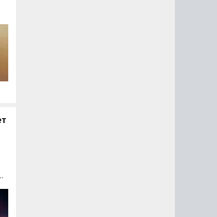
,
ы
ет
о
е
на