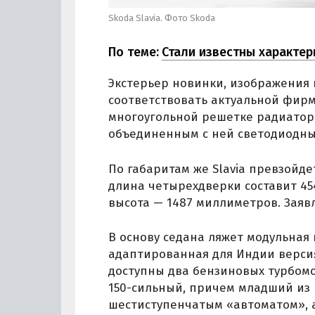
Skoda Slavia. Фото Skoda
По теме:
Стали известны характер
Экстерьер новинки, изображения 
соответствовать актуальной фирм
многоугольной решетке радиатора
объединенным с ней светодиодн
По габаритам же Slavia превзойдет
длина четырехдверки составит 45
высота — 1487 миллиметров. Заяв
В основу седана ляжет модульная
адаптированная для Индии версия
доступны два бензиновых турбомо
150-сильный, причем младший из 
шестиступенчатым «автоматом», а