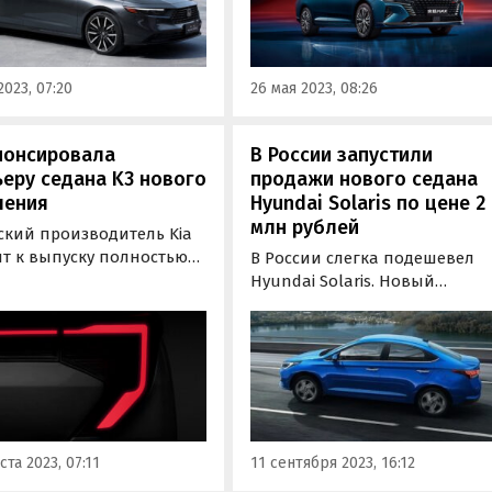
ых гибридный, пишет
единственной комплектации
m.
сообщают «Автоновости дня
со ссылкой на пресс-службу
2023, 07:20
26 мая 2023, 08:26
китайской марки.
нонсировала
В России запустили
еру седана K3 нового
продажи нового седана
ления
Hyundai Solaris по цене 2
млн рублей
ский производитель Kia
ит к выпуску полностью
В России слегка подешевел
седан Kia K3. Мировую
Hyundai Solaris. Новый
еру планируют провести
импортный седан,
ко, столице Мексики, 8
поставляемый к нам под
а в 20:00 по местному
альтернативным названием
ни, сообщают
Accent, теперь стоит минимум
новости дня».
010 000 рублей — на 60 тыс.
рублей дешевле, чем месяце
ранее, сообщают «Автоновос
ста 2023, 07:11
11 сентября 2023, 16:12
дня».