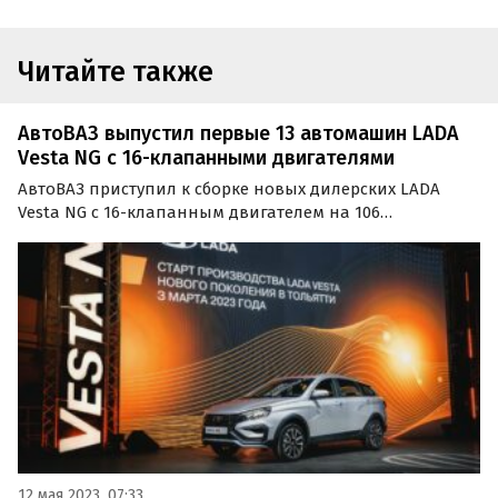
Читайте также
АвтоВАЗ выпустил первые 13 автомашин LADA
Vesta NG c 16-клапанными двигателями
АвтоВАЗ приступил к сборке новых дилерских LADA
Vesta NG с 16-клапанным двигателем на 106
«лошадей». Об этом сообщил паблик Avtograd News. «10
мая на АвтоВАЗе были собраны первые 13 автомобилей
Lada Vesta NG с 16-клапанным двигателем и…
12 мая 2023, 07:33