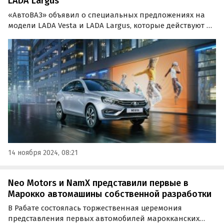
LADA Largus
«АвтоВАЗ» объявил о специальных предложениях на
модели LADA Vesta и LADA Largus, которые действуют до
конца ноября. Теперь приобрести семейный универсал
LADA Vesta SW Cross с автоматической трансмиссией
можно со скидкой до 580 тыс. рублей.
14 ноября 2024, 08:21
Neo Motors и NamX представили первые в
Марокко автомашины собственной разработки
В Рабате состоялась торжественная церемония
представления первых автомобилей марокканских