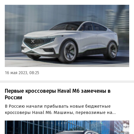
брендов. На мероприятии был показан внедорожник
Neo Motors, который напоминает модели Jeep, а также
прототип кроссовера NamX с водородным двигателем.
16 мая 2023, 08:25
Первые кроссоверы Haval M6 замечены в
России
В Россию начали прибывать новые бюджетные
кроссоверы Haval M6. Машины, перевозимые на
автовозе, попали в кадр на Юго-Западе Москвы, в
районе Тёплого Стана, пишут «Китайские автомобили».