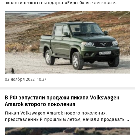
экологического стандарта «Евро-0» все легковые
модели. Вслед за «Хантером» и «Буханкой» с
«Головастиком» двигатель такого класса получили
«Патриот» и «Пикап», которые сразу стали на 20 тысяч
рублей дешевле.
02 ноября 2022, 10:37
В РФ запустили продажи пикапа Volkswagen
Amarok второго поколения
Пикап Volkswagen Amarok нового поколения,
представленный прошлым летом, начали продавать в
России. Два таких автомобиля выставил на продажу
один из московских дилеров, оценив их в 8 250 000 и 9