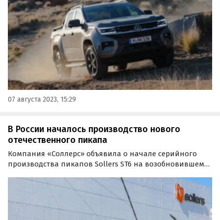
950 000 рублей, сообщают «Автоновости дня».
07 августа 2023, 15:29
В России началось производство нового
отечественного пикапа
Компания «Соллерс» объявила о начале серийного
производства пикапов Sollers ST6 на возобновившем
свою работу автозаводе во Владивостоке. Первые
серийные автомобили сошли с конвейера в
присутствии министр промышленности и торговли РФ
Денис Мантуров.