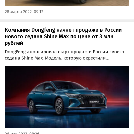
28 марта 2022, 09:12
Компания Dongfeng начнет продажи в России
нового седана Shine Max по цене от 3 млн
рублей
DongFeng анонсировал старт продаж в России своего
седана Shine Max. Модель, которую окрестили
китайским конкурентом Toyota Camry, поступит в
продажу в единственной комплектации, сообщают
«Автоновости дня» со ссылкой на пресс-службу
китайской марки.