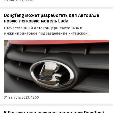
26 мая 2023, 08:26
Dongfeng может разработать для АвтоВАЗа
новую легковую модель Lada
Отечественный автоконцерн «АвтоВАЗ» и
инжиниринговое подразделение китайской
корпорации Dongfeng ведут переговоры о создании
новой модели LADA. Об этом сообщают «Автоновости
дня» со ссылкой на информацию портала «Авто
Mail.ru».
31 августа 2023, 12:50
В России стали дешевле три модели Dongfeng.