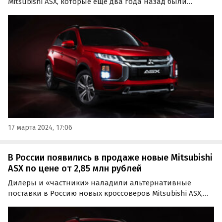
Mitsubishi ASX, которые еще два года назад были
представлены на нашем рынке официально. Цены на
импортные экземпляры 2022 и 2023 годов выпуска на
одном из сайтов объявлений стартуют от 2,6 млн
рублей…
17 марта 2024, 17:06
В России появились в продаже новые Mitsubishi
ASX по цене от 2,85 млн рублей
Дилеры и «частники» наладили альтернативные
поставки в Россию новых кроссоверов Mitsubishi ASX,
которые несколько лет назад продавались на
российском рынке официально.