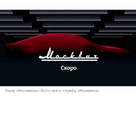
Тизер «Москвича». Фото пресс-служба «Москвича»