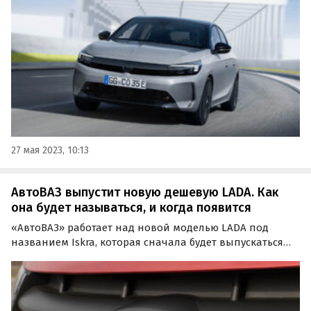
сентябре в Мюнхене.
27 мая 2023, 10:13
АвтоВАЗ выпустит новую дешевую LADA. Как
она будет называться, и когда появится
«АвтоВАЗ» работает над новой моделью LADA под
названием Iskra, которая сначала будет выпускаться
параллельно с Granta, а потом заменит ее. Старт
производства новинки намечен на конец 2024 года, а в
продажу она поступит в начале 2025-го, пишут…