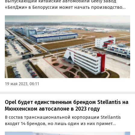
Выпускающий китайские автомобили Geely завод
«БелДжи» в Белоруссии может начать производство
своих собственных автомобилей из российских
комплектующих. Об этом сообщат информационное
агентство «Sputnik Беларусь».
19 мая 2023, 06:11
Opel будет единственным брендом Stellantis на
Мюнхенском автосалоне в 2023 году
В состав транснациональной корпорации Stellantis
входят 14 брендов, но лишь один из них примет
участие в выставке IAA Mobility, которая пройдет в