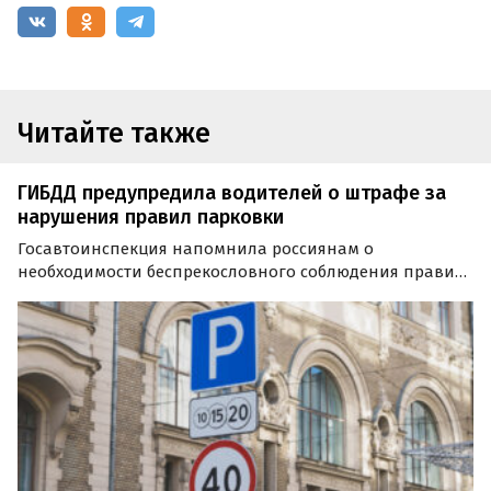
Читайте также
ГИБДД предупредила водителей о штрафе за
нарушения правил парковки
Госавтоинспекция напомнила россиянам о
необходимости беспрекословного соблюдения правил
парковки на авто. Речь, в частности, о требованиях
дорожных знаков или разметки проезжей части,
запрещающих остановку или стоянку в тех или иных
местах, сообщает…