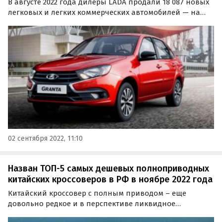
В августе 2022 года дилеры LADA продали 18 087 новых
легковых и легких коммерческих автомобилей — на
75,2% больше, чем месяц назад. Таким образом,
«АвтоВАЗ» только за счет двух модельных семейств в
лице Granta и Niva практически вышел на
докризисные…
02 сентября 2022, 11:10
Назван ТОП-5 самых дешевых полноприводных
китайских кроссоверов в РФ в ноябре 2022 года
Китайский кроссовер с полным приводом – еще
довольно редкое и в перспективе ликвидное
сочетание, которое высоко ценится на рынке уже