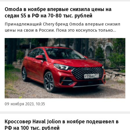
Omoda в ноябре впервые снизила цены на
седан S5 в РФ на 70-80 тыс. рублей
Принадлежащий Chery бренд Omoda впервые снизил
цены на свои в России. Пока это коснулось только
седана S5, все три комплектации которого в первых
числах ноября подешевели на 70-80 тысяч рублей,
сообщает портал «Автоновости дня».
09 ноября 2023, 10:35
Кроссовер Haval Jolion в ноябре подешевел в
РФ на 100 тыс. рублей