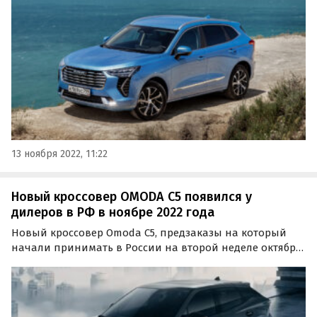
сейчас. Изучив актуальные цены, портал «Автоновости
дня» составил «пятерку» самых доступных
полноприводных SUV из…
13 ноября 2022, 11:22
Новый кроссовер OMODA C5 появился у
дилеров в РФ в ноябре 2022 года
Новый кроссовер Omoda C5, предзаказы на который
начали принимать в России на второй неделе октября,
появился у дилеров. В автосалонах некоторых
регионов РФ есть в наличии более сотни «товарных»
автомобилей в разных цветах и комплектациях,
сообщают…