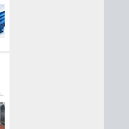
го
у
00
на