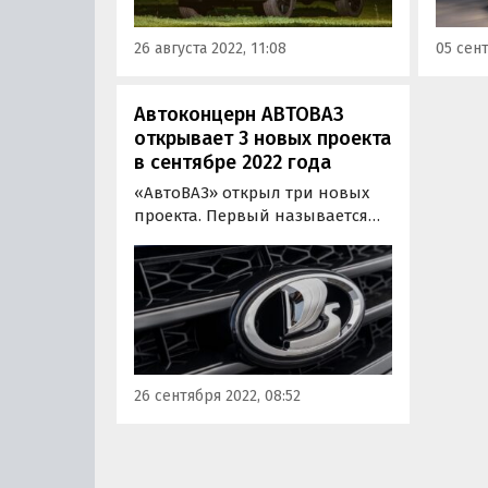
рублей или от 797 200 рублей
вице-
по госпрограмме льготного…
и мар
26 августа 2022, 11:08
05 сент
Дмитр
Автоконцерн АВТОВАЗ
открывает 3 новых проекта
в сентябре 2022 года
«АвтоВАЗ» открыл три новых
проекта. Первый называется
«Семейство автомобилей на
новой платформе», второй —
«Автомобили на
альтернативных источниках
энергии», а третий —
«Мелкосерийные автомобили
и дополнительное
26 сентября 2022, 08:52
оборудование».