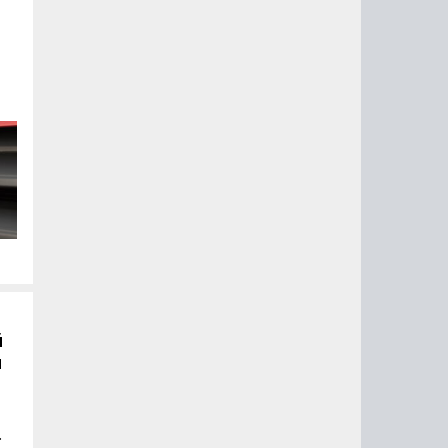
A
й
й