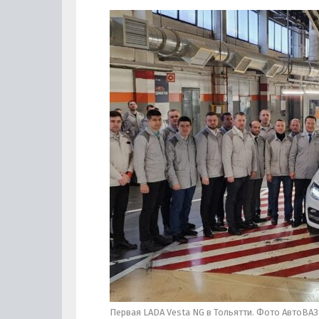
Первая LADA Vesta NG в Тольятти. Фото АвтоВАЗ