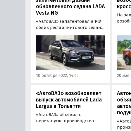
запатентовал дизайн
возо
обновленного седана LADA
кросс
Vesta NG
На за
возоб
«АвтоВАЗ» запатентовал в РФ
кросс
облик рестайлингового седана
Vesta,
LADA Vesta. На этот раз концерн
плани
«защитил» сразу весь экстерьер
выпуск
в целом — его рендеры
«Извес
«Автоновости дня»
паблик
обнаружили в базе
«ВКонт
Федерального института
промышленной собственности
10 октября 2022, 14:45
20 мая 
(ФИПС).
«АвтоВАЗ» возобновляет
Авто
выпуск автомобилей Lada
объя
Largus в Тольятти
автом
поду
«АвтоВАЗ» объявил о
перезапуске производства
«Авто
LADA Largus. Модель вернется
произ