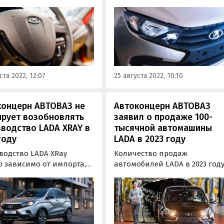
Granta, оснащенных
Granta. Лишившись блестяще
ками безопасности
хрома, автомобили в
еля и переднего
комплектации Classic'22
жира. Цена на них
сначала получили обычную
ют от 602 800 рублей по
серую эмаль, а теперь и
ограмме льготного
черный глянец.
едитования и от 753 500
ста 2022, 12:07
25 августа 2022, 10:10
 без нее.
концерн АВТОВАЗ не
Автоконцерн АВТОВАЗ
ирует возобновлять
заявил о продаже 100-
водство LADA XRAY в
тысячной автомашины
году
LADA в 2023 году
водство LADA XRay
Количество продаж
о зависимо от импорта,
автомобилей LADA в 2023 год
у возобновлять его до
превысило 15 мая отметку в 1
этого года пока не
тысяч единиц, что на 8 тысяч
уется. Об том в
больше, чем планировалось 
вью аналитическому
текущую дату. Как стало
тву «АвтоСТАТ» рассказал
известно «Где и что»,