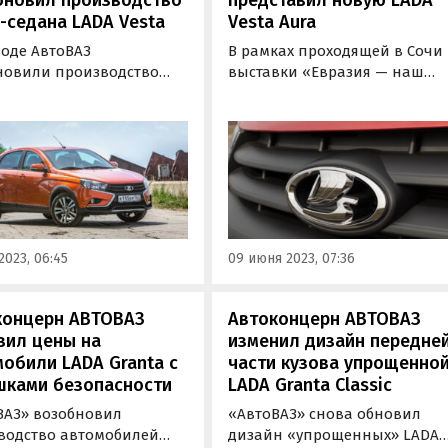
бновил производство
представил новую LADA
-седана LADA Vesta
Vesta Aura
воде АвтоВАЗ
В рамках проходящей в Сочи
новили производство
выставки «Евразия — наш
-версии седана LADA
дом» состоялась премьера
 которую ранее
нового автомобиля,
ровали прекратить
построенного на базе LADA
ать. Об этом пишут
Vesta. Модель, как сообщает
тия» со ссылкой на
ТАСС, получила название LAD
 Avtograd News в соцсети
Aura.
акте».
2023, 06:45
09 июня 2023, 07:36
концерн АВТОВАЗ
Автоконцерн АВТОВАЗ
вил цены на
изменил дизайн передне
обили LADA Granta с
части кузова упрощенно
шками безопасности
LADA Granta Classic
ВАЗ» возобновил
«АвтоВАЗ» снова обновил
водство автомобилей
дизайн «упрощенных» LADA