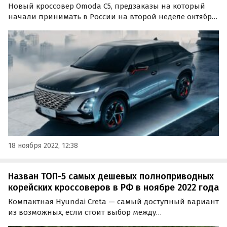
Новый кроссовер Omoda C5, предзаказы на который
начали принимать в России на второй неделе октября,
появился у дилеров. В автосалонах некоторых
регионов РФ есть в наличии более сотни «товарных»
автомобилей в разных цветах и комплектациях,
сообщают…
18 ноября 2022, 12:38
Назван ТОП-5 самых дешевых полноприводных
корейских кроссоверов в РФ в ноябре 2022 года
Компактная Hyundai Creta — самый доступный вариант
из возможных, если стоит выбор между
полноприводными кроссоверами корейских марок,