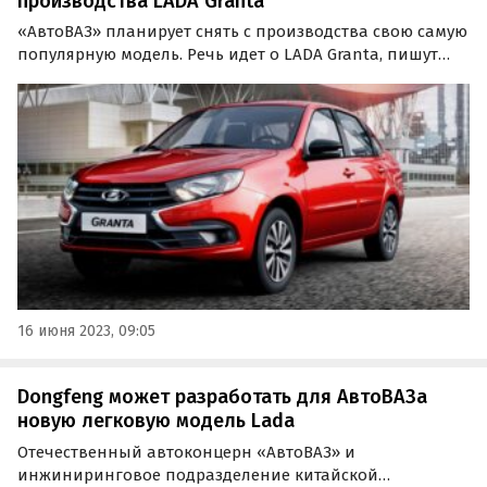
производства LADA Granta
«АвтоВАЗ» планирует снять с производства свою самую
популярную модель. Речь идет о LADA Granta, пишут
«Автоновости дня». Глава «АвтоВАЗа» Максим Соколов
в беседе с журналистами в ходе брифинга на
Петербургском международном экономическом
форуме…
16 июня 2023, 09:05
Dongfeng может разработать для АвтоВАЗа
новую легковую модель Lada
Отечественный автоконцерн «АвтоВАЗ» и
инжиниринговое подразделение китайской